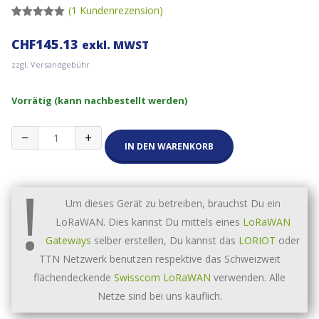
(
1
Kundenrezension)
Bewertet
1
mit
5.00
CHF
145.13
exkl. MWST
von 5,
basierend
zzgl. Versandgebühr
auf
Kundenbewertung
Vorrätig (kann nachbestellt werden)
abeeway
−
+
Smart
IN DEN WARENKORB
Badge
LoraWan
!
GPS
Tracker
Um dieses Gerät zu betreiben, brauchst Du ein
Menge
LoRaWAN. Dies kannst Du mittels eines
LoRaWAN
Gateways
selber erstellen, Du kannst das
LORIOT
oder
TTN Netzwerk benutzen respektive das Schweizweit
flächendeckende
Swisscom LoRaWAN
verwenden. Alle
Netze sind bei uns käuflich.