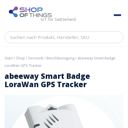
Skip
to
ShopOfThings
content
IoT for Switzerland
Suchen
nach
Produkt,
Hersteller,
Start
/
Shop
/
Sensorik
/
Beschleunigung
/ abeeway Smart Badge
SKU
LoraWan GPS Tracker
abeeway Smart Badge
LoraWan GPS Tracker