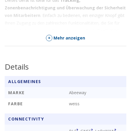
Dieses Gerät ist ideal für das
Tracking,
Zonenbenachrichtigung und Überwachung der Sicherheit
von Mitarbeitern
. Einfach zu bedienen, ein einziger Knopf gibt
Ihnen Zugang zu den zahlreichen Funktionalitäten, die Sie für
Ihre Bedürfnisse personalisieren können, z.B. als
Panik/SOS-
+
Mehr anzeigen
Taste
. Eine lokale Zonierungsfunktion kann Gefahrenzonen mit
einem 80db-Summer signalisieren.
Details
ALLGEMEINES
Smart Badge Data Sheet
MARKE
Abeeway
FARBE
weiss
CONNECTIVITY
?
?
?
,
,
,