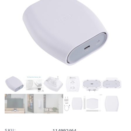
SKU:
114992464