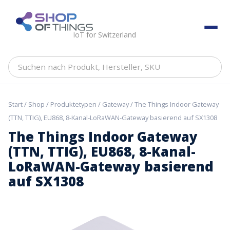
Skip
to
ShopOfThings
content
IoT for Switzerland
Suchen
nach
Produkt,
Hersteller,
Start
/
Shop
/
Produktetypen
/
Gateway
/ The Things Indoor Gateway
SKU
(TTN, TTIG), EU868, 8-Kanal-LoRaWAN-Gateway basierend auf SX1308
The Things Indoor Gateway
(TTN, TTIG), EU868, 8-Kanal-
LoRaWAN-Gateway basierend
auf SX1308