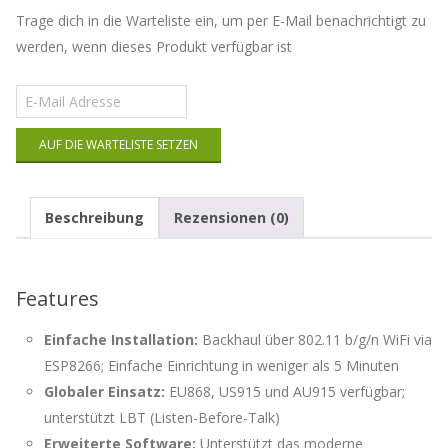
Trage dich in die Warteliste ein, um per E-Mail benachrichtigt zu
werden, wenn dieses Produkt verfügbar ist
Gib
deine
E-
AUF DIE WARTELISTE SETZEN
Mail-
Adresse
ein,
um
Beschreibung
Rezensionen (0)
auf
die
Warteliste
für
Features
dieses
Produkt
Einfache Installation:
Backhaul über 802.11 b/g/n WiFi via
zu
kommen
ESP8266; Einfache Einrichtung in weniger als 5 Minuten
Globaler Einsatz:
EU868, US915 und AU915 verfügbar;
unterstützt LBT (Listen-Before-Talk)
Erweiterte Software:
Unterstützt das moderne