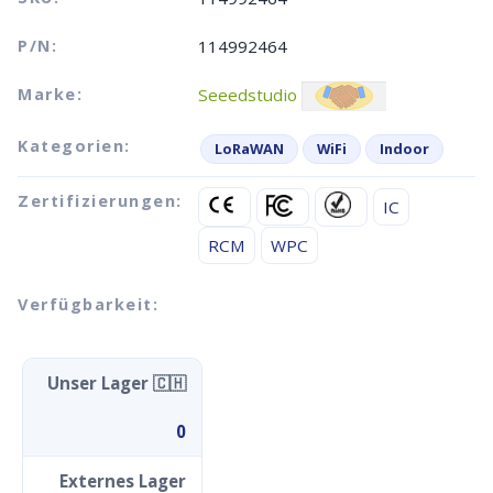
P/N:
114992464
Marke:
Seeedstudio
Kategorien:
LoRaWAN
WiFi
Indoor
Zertifizierungen:
IC
RCM
WPC
Verfügbarkeit:
Unser Lager 🇨🇭
0
Externes Lager