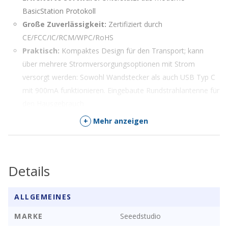
BasicStation Protokoll
Große Zuverlässigkeit:
Zertifiziert durch
CE/FCC/IC/RCM/WPC/RoHS
Praktisch:
Kompaktes Design für den Transport; kann
über mehrere Stromversorgungsoptionen mit Strom
versorgt werden: Sowohl Wandstecker als auch USB Typ C
mit 900mA funktionieren. Eingebaute Rundstrahlantenne für
den Hausgebrauch
Leistungsstarke Fähigkeit:
8-Kanal LoRaWAN-Gateway
+
Mehr anzeigen
für den Innenbereich basierend auf SX1308
Als eine der am häufigsten verwendeten Technologien beim
Details
Aufbau des Internets der Dinge eignen sich LoRa-Geräte für
mehr Szenarien, als du dir vorstellen kannst.
ALLGEMEINES
Die hohe Störsicherheit, die dichte Baumaterialien durchdringt,
MARKE
Seeedstudio
und der niedrige Stromverbrauch machen IoT-Geräte flexibler