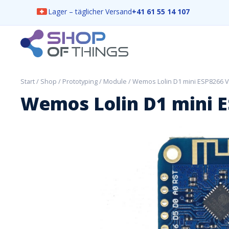
Lager – täglicher Versand
+41 61 55 14 107
Skip
to
content
ShopOfThings
Start
/
Shop
/
Prototyping
/
Module
/ Wemos Lolin D1 mini ESP8266 V
Wemos Lolin D1 mini E