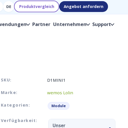
Produktvergleich
Angebot anfordern
DE
wendungen
Partner
Unternehmen
Support
SKU:
D1MINI1
Marke:
wemos Lolin
Kategorien:
Module
Verfügbarkeit:
Unser