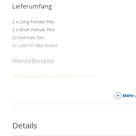
Lieferumfang
2 x Long Female Pins
2 x Short Female Pins
2x Normale Pins
1x Lolin D1 Mini Board
Herstellerseite
https://wiki.wemos.cc/products:d1:d1_mini
+
Mehr 
Details