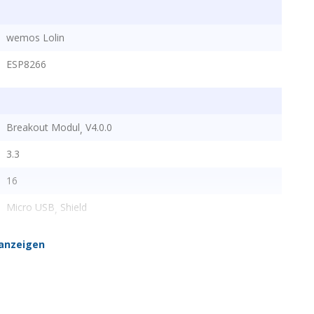
wemos Lolin
ESP8266
Breakout Modul
V4.0.0
,
3.3
16
Micro USB
Shield
,
anzeigen