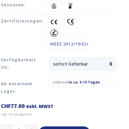
Sensoren:
Zertifizierungen:
WEEE 2012/19/EU
Verfügbarkeit
sofort lieferbar
8
CH:
Lieferzeit
in ca. 5-15 Tagen
Ab externem
Lager:
CHF
77.00
exkl. MWST
zzgl. Versandgebühr
Elsys