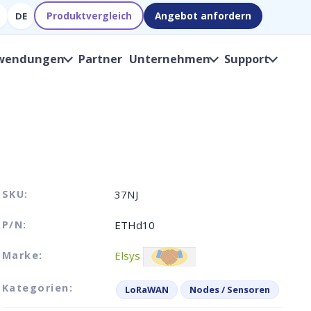
Produktvergleich
Angebot anfordern
DE
wendungen
Partner
Unternehmen
Support
SKU:
37NJ
P/N:
ETHd10
Marke:
Elsys
Kategorien:
LoRaWAN
Nodes / Sensoren