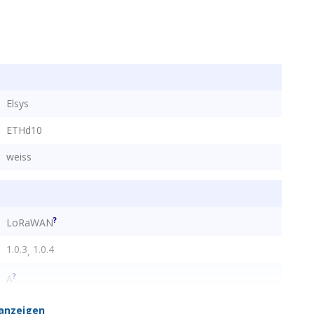
Elsys
ETHd10
weiss
)
?
LoRaWAN
1.0.3
1.0.4
,
s/Fahrenheit. Benutzerdefiniertes Logo. Konfigurierbar
?
A
lbestellung.
none
anzeigen