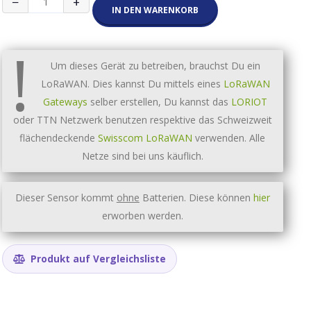
−
+
Temperature
IN DEN WARENKORB
&
Humidity
!
sensor
Display
Um dieses Gerät zu betreiben, brauchst Du ein
Menge
LoRaWAN. Dies kannst Du mittels eines
LoRaWAN
Gateways
selber erstellen, Du kannst das
LORIOT
oder TTN Netzwerk benutzen respektive das Schweizweit
flächendeckende
Swisscom LoRaWAN
verwenden. Alle
Netze sind bei uns käuflich.
Dieser Sensor kommt
ohne
Batterien. Diese können
hier
erworben werden.
Produkt auf Vergleichsliste