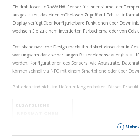
Ein drahtloser LoRaWAN®-Sensor für Innenräume, der Temperat
ausgestattet, das einen mühelosen Zugriff auf Echtzeitinformat
Display verfügt über konfigurierbare Funktionen über Downlink,
wechseln Sie zu einem invertierten Farbschema oder von Celsiu
Das skandinavische Design macht ihn diskret einsetzbar in Ges
wartungsarm dank seiner langen Batterielebensdauer (bis zu 10
werden. Konfigurationen des Sensors, wie Abtastrate, Datenrat
können schnell via NFC mit einem Smartphone oder über Down
Batterien sind nicht im Lieferumfang enthalten. Dieses Produkt
ZUSÄTZLICHE
INFORMATIONEN
Gewicht
0,1 kg
+
Mehr 