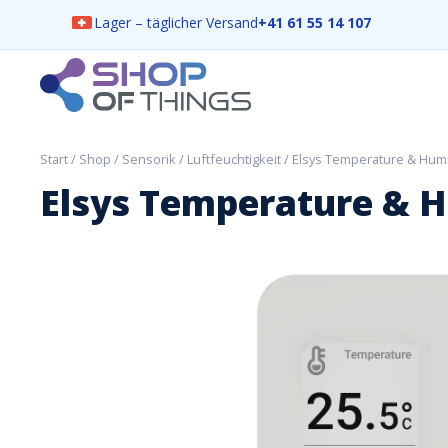
Lager – täglicher Versand
+41 61 55 14 107
Skip
to
content
ShopOfThings
Start
/
Shop
/
Sensorik
/
Luftfeuchtigkeit
/ Elsys Temperature & Humi
Elsys Temperature & H