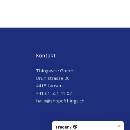
Kontakt
Thingware GmbH
Brühlstrasse 20
4415 Lausen
+41 61 551 41 07
hallo@shopofthings.ch