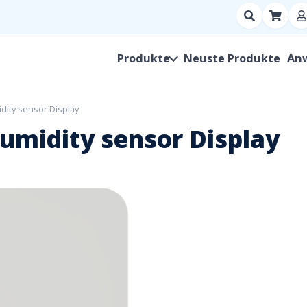
Suchen
nach
Produkt,
Produkte
Neuste Produkte
An
Hersteller,
SKU
dity sensor Display
umidity sensor Display