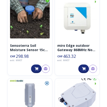
◑
5
Sensoterra Soil
miro Edge outdoor
Moisture Sensor 15cm
Gateway 868MHz Non-
(Bodenfeuchte) inkl.
LTE
298.98
463.32
CHF
CHF
Cloud-Plattform
exkl. MWST
exkl. MWST
⮿
◑