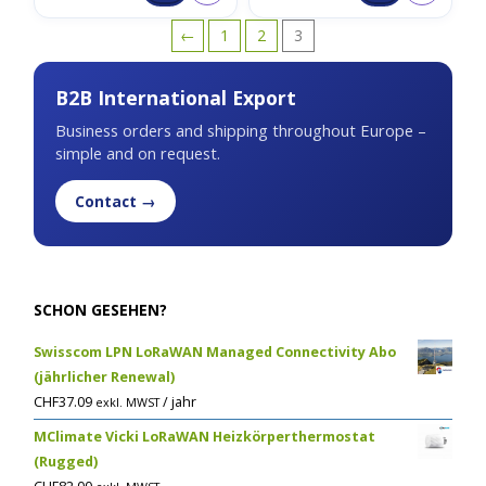
←
1
2
3
B2B International Export
Business orders and shipping throughout Europe –
simple and on request.
Contact →
SCHON GESEHEN?
Swisscom LPN LoRaWAN Managed Connectivity Abo
(jährlicher Renewal)
CHF
37.09
/ jahr
exkl. MWST
MClimate Vicki LoRaWAN Heizkörperthermostat
(Rugged)