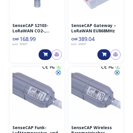
SenseCAP S2103-
SenseCAP Gateway –
LoRaWAN CO2-,
LoRaWAN EU868MHz
Temperatur- und
168.99
389.04
CHF
CHF
Luftfeuchtigkeitssens
exkl. MWST
exkl. MWST
or
⮿
⮿
SenseCAP Funk-
SenseCAP Wireless
Lufttemperatur- und
Barometrischer