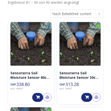
Nach
Ergebnisse 81 – 90 von 90 werden angezeigt
Beliebtheit
sortiert
⮿
5
Sensoterra Soil
Sensoterra Soil
Moisture Sensor 60cm
Moisture Sensor 30cm
(Bodenfeuchte) inkl.
(Bodenfeuchte) inkl.
338.80
313.28
CHF
CHF
Cloud-Plattform
Cloud-Plattform
exkl. MWST
exkl. MWST