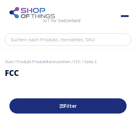
Skip
to
ShopOfThings
content
IoT for Switzerland
Suchen
nach
Produkt,
Hersteller,
Start
/ Produkt Produktkennzeichen /
FCC
/ Seite 3
SKU
FCC
Filter