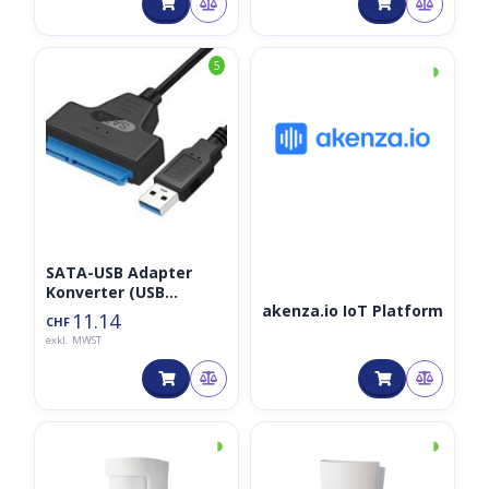
Muster/Bild/Grafik,
Typ 2/II, EN14683)
◑
5
SATA-USB Adapter
Konverter (USB
akenza.io IoT Platform
3.0/SATA3)
11.14
CHF
exkl. MWST
◑
◑