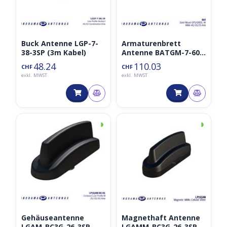
Buck Antenne LGP-7-
Armaturenbrett
38-3SP (3m Kabel)
Antenne BATGM-7-60
(3m Kabel)
48.24
110.03
CHF
CHF
exkl. MWST
exkl. MWST
◑
◑
Gehäuseantenne
Magnethaft Antenne
LGAM-BC3G-26-3SP
LGAMM-BC3G-26-3SP