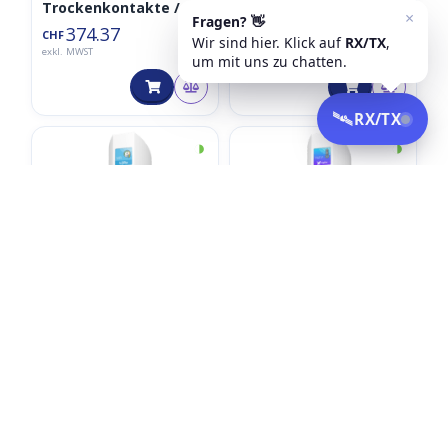
Trockenkontakte /
ATIM Eingänge
Metering – ACW-
374.37
CHF
Trockenkontakte /
DIND80
exkl. MWST
Metering – ACW-
DIND160
◑
◑
Atim Wasser – Strom –
Atim 1 PT100/1000
Gaszähler
Temperatursensor
Überwachung ACW-
ACW-TM1P
181.99
194.99
CHF
CHF
MR4
exkl. MWST
exkl. MWST