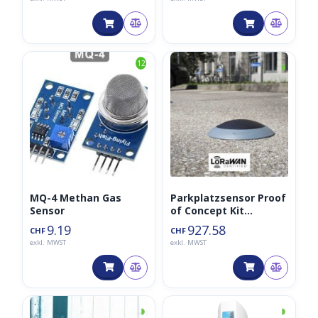
DIND44
Seeedstudio
◑
12
MQ-4 Methan Gas
Parkplatzsensor Proof
Sensor
of Concept Kit
(Sensor+Konnektivität
9.19
927.58
CHF
CHF
+Plattform)
exkl. MWST
exkl. MWST
◑
◑