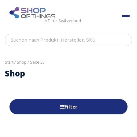
Skip
to
ShopOfThings
content
IoT for Switzerland
Suchen
nach
Produkt,
Hersteller,
Start
/
Shop
/ Seite 35
SKU
Shop
Filter