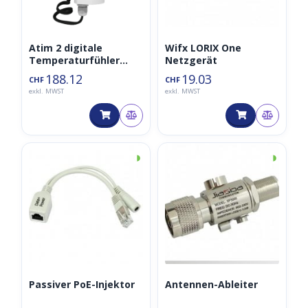
Atim 2 digitale
Wifx LORIX One
Temperaturfühler
Netzgerät
ACW-TM2D
188.12
19.03
CHF
CHF
exkl. MWST
exkl. MWST
◑
◑
Passiver PoE-Injektor
Antennen-Ableiter