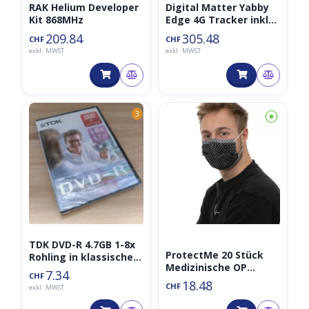
RAK Helium Developer
Digital Matter Yabby
Kit 868MHz
Edge 4G Tracker inkl
Cloud subscription
209.84
305.48
CHF
CHF
exkl. MWST
exkl. MWST
⦿
3
TDK DVD-R 4.7GB 1-8x
ProtectMe 20 Stück
Rohling in klassischer
Medizinische OP
Filmhülle
7.34
CHF
Einweg
18.48
CHF
exkl. MWST
Mundschutzmaske
(mit