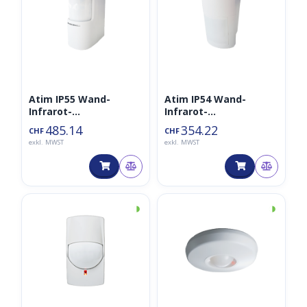
Atim IP55 Wand-
Atim IP54 Wand-
Infrarot-
Infrarot-
Detektionssensor 180°
Detektionssensor 90°
485.14
354.22
CHF
CHF
– ACW/PIR180-O
– ACW/PIR90-O
exkl. MWST
exkl. MWST
◑
◑