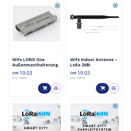
⮿
⮿
Wifx LORIX One
Wifx Indoor Antenne –
Außenmasthalterung
LoRa 2dBi
19.03
19.03
CHF
CHF
exkl. MWST
exkl. MWST
◑
⮿