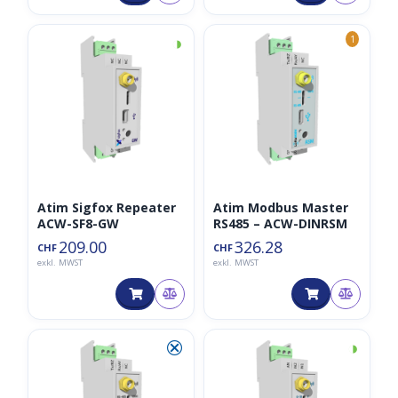
◑
1
Atim Sigfox Repeater
Atim Modbus Master
ACW-SF8-GW
RS485 – ACW-DINRSM
209.00
326.28
CHF
CHF
exkl. MWST
exkl. MWST
⮿
◑