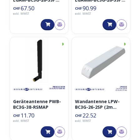
(3m Kabel)
(3m Kabel)
67.50
90.99
CHF
CHF
exkl. MWST
exkl. MWST
◑
◑
Geräteantenne PWB-
Wandantenne LPW-
BC3G-38-RSMAP
BC3G-26-2SP (2m
Kabel)
11.70
22.52
CHF
CHF
exkl. MWST
exkl. MWST