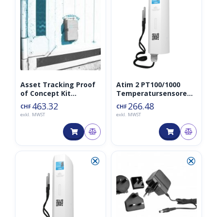
Asset Tracking Proof
Atim 2 PT100/1000
of Concept Kit
Temperatursensoren
(Sensor+Konnektivität
ACW-TM2P
463.32
266.48
CHF
CHF
+Plattform)
exkl. MWST
exkl. MWST
⮿
⮿