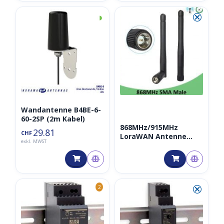
◑
⮿
Wandantenne B4BE-6-
60-2SP (2m Kabel)
868MHz/915MHz
29.81
CHF
LoraWAN Antenne
exkl. MWST
3dbi sma male
⮿
2