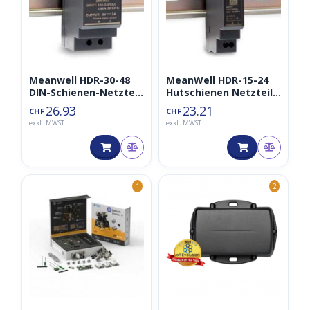
Meanwell HDR-30-48
MeanWell HDR-15-24
DIN-Schienen-Netzteil,
Hutschienen Netzteil,
36W, 48V, 0,75A
15W, 24V, 0,63A
26.93
23.21
CHF
CHF
exkl. MWST
exkl. MWST
1
2