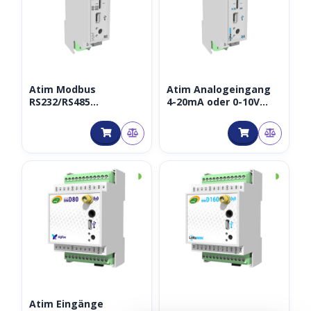
Atim Modbus
Atim Analogeingang
RS232/RS485
4-20mA oder 0-10V
Brückenmodus – ACW-
ACW-DINDA
DINRS+
◑
◑
Atim Eingänge