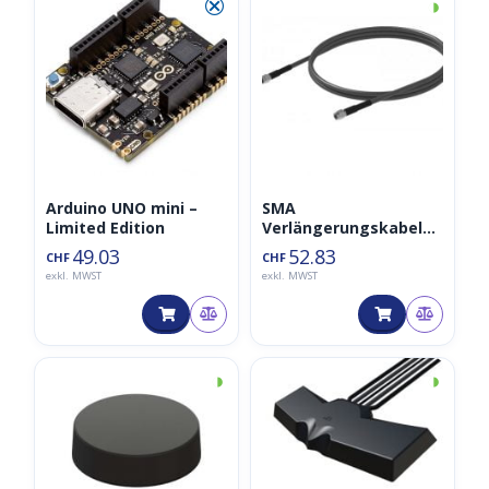
⮿
◑
Arduino UNO mini –
SMA
Limited Edition
Verlängerungskabel
C32SP-10SJ (10m Kabel)
49.03
52.83
CHF
CHF
exkl. MWST
exkl. MWST
◑
◑