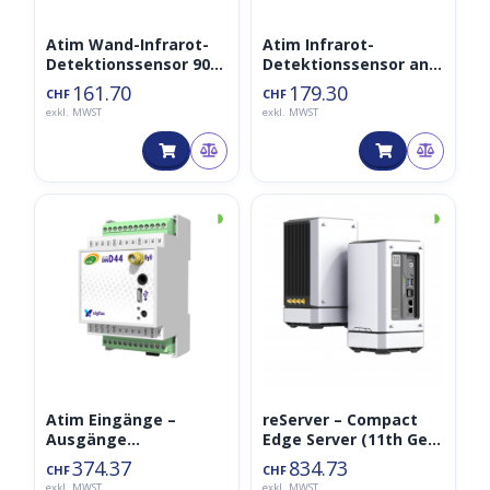
Atim Wand-Infrarot-
Atim Infrarot-
Detektionssensor 90°
Detektionssensor an
– ACW/PIR90-I
der Decke 360° –
161.70
179.30
CHF
CHF
ACW/PIR360-I
exkl. MWST
exkl. MWST
◑
◑
Atim Eingänge –
reServer – Compact
Ausgänge
Edge Server (11th Gen
Trockenkontakte /
Intel® Core™ i3
374.37
834.73
CHF
CHF
Dosierung ACW-
1115G4) von
exkl. MWST
exkl. MWST