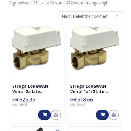
Nach
Ergebnisse 1361 – 1400 von 1472 werden angezeigt
Beliebtheit
sortiert
◑
◑
Strega LoRaWAN
Strega LoRaWAN
Ventil 2» Lite
Ventil 1»1/2 Lite
(Batteriebetrieben)
(Batteriebetrieben)
625.35
518.66
CHF
CHF
exkl. MWST
exkl. MWST