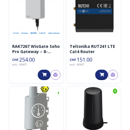
RAK7267 WisGate Soho
Teltonika RUT241 LTE
Pro Gateway – 8-
Cat4 Router
Channel gateway for
254.00
151.00
CHF
CHF
LoRaWAN
exkl. MWST
exkl. MWST
◑
8