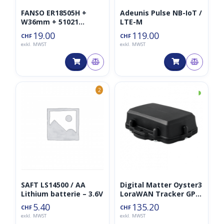
FANSO ER18505H +
Adeunis Pulse NB-IoT /
W36mm + 51021
LTE-M
connector 3.6 V
19.00
119.00
CHF
CHF
exkl. MWST
exkl. MWST
◑
2
SAFT LS14500 / AA
Digital Matter Oyster3
Lithium batterie – 3.6V
LoraWAN Tracker GPS
und Beschleunigung
5.40
135.20
CHF
CHF
exkl. MWST
exkl. MWST