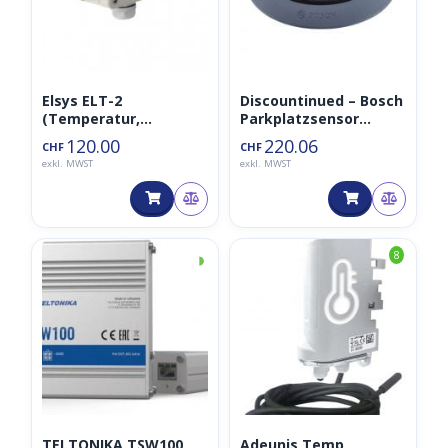
Elsys ELT-2
Discountinued – Bosch
(Temperatur,
Parkplatzsensor
Feuchtigkeit,
TPS110 PLS LoRaWAN
120.00
220.06
CHF
CHF
Beschleunigung,
868MHz – Modell 2021
exkl. MWST
exkl. MWST
Luftdruck, 868MHz)
◑
8
TELTONIKA TSW100
Adeunis Temp