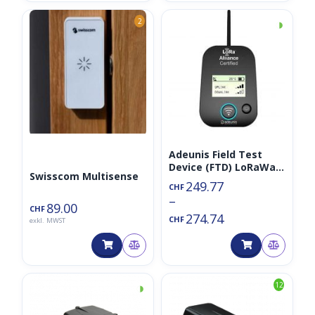
◑
2
Adeunis Field Test
Device (FTD) LoRaWan
Swisscom Multisense
868MHz Network
249.77
CHF
Tester (opt. inkl.
–
Swisscom
89.00
CHF
274.74
Konnektivität)
CHF
exkl. MWST
◑
12