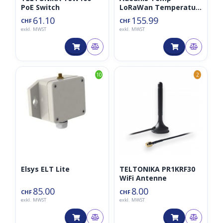
PoE Switch
LoRaWan Temperatur
Sensor 868MHz (1x
61.10
155.99
CHF
CHF
intern, 1x extern, IP68)
exkl. MWST
exkl. MWST
10
2
Elsys ELT Lite
TELTONIKA PR1KRF30
WiFi Antenne
85.00
8.00
CHF
CHF
exkl. MWST
exkl. MWST