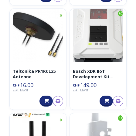
◑
30
Teltonika PR1KCL25
Bosch XDK IIoT
Antenne
Development Kit
(XDK110)
16.00
149.00
CHF
CHF
exkl. MWST
exkl. MWST
◑
11