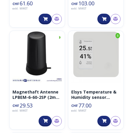
Luftfeuchtigkeitssens
61.60
103.00
CHF
CHF
or IP67 LoRaWAN
exkl. MWST
exkl. MWST
◑
8
Magnethaft Antenne
Elsys Temperature &
LPBEM-6-60-2SP (2m
Humidity sensor
Kabel)
Display
29.53
77.00
CHF
CHF
exkl. MWST
exkl. MWST