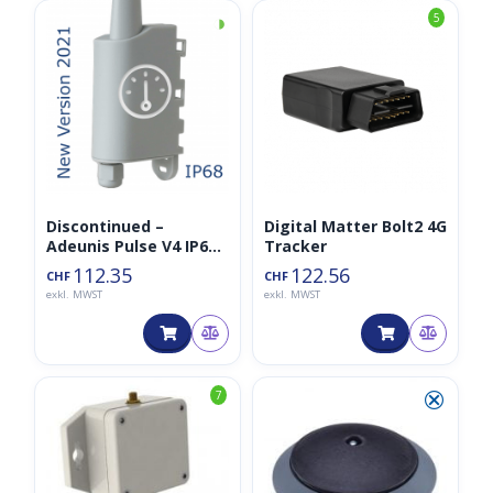
◑
5
Discontinued –
Digital Matter Bolt2 4G
Adeunis Pulse V4 IP68
Tracker
Impuls Interface
112.35
122.56
CHF
CHF
LoRaWan für 2 Zähler
exkl. MWST
exkl. MWST
868MHz
⮿
7