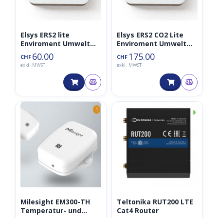
Elsys ERS2 lite
Elsys ERS2 CO2 Lite
Enviroment Umwelt
Enviroment Umwelt
LoRaWAN Sensor
LoRaWAN Sensor
60.00
175.00
CHF
CHF
868MHz
868MHz
exkl. MWST
exkl. MWST
◑
1
Milesight EM300-TH
Teltonika RUT200 LTE
Temperatur- und
Cat4 Router