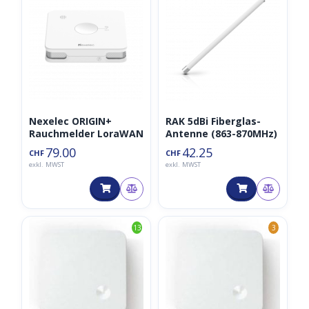
Nexelec ORIGIN+
RAK 5dBi Fiberglas-
Rauchmelder LoraWAN
Antenne (863-870MHz)
79.00
42.25
CHF
CHF
exkl. MWST
exkl. MWST
13
3