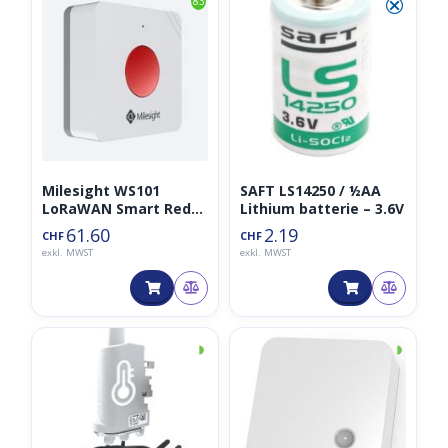
⮿
83
Milesight WS101
SAFT LS14250 / ½AA
LoRaWAN Smart Red
Lithium batterie – 3.6V
SOS Button
61.60
2.19
CHF
CHF
exkl. MWST
exkl. MWST
◑
◑