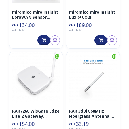
miromico miro Insight
miromico miro Insight
LoraWAN Sensor
Lux (+CO2)
(+CO2)
134.00
189.00
CHF
CHF
exkl. MWST
exkl. MWST
32
24
RAK7268 WisGate Edge
RAK 3dBi 868MHz
Lite 2 Gateway
Fiberglass Antenna N-
LoRaWan 868MHz
Type Connector
154.00
33.19
CHF
CHF
(RAK7268V2)
exkl. MWST
exkl. MWST