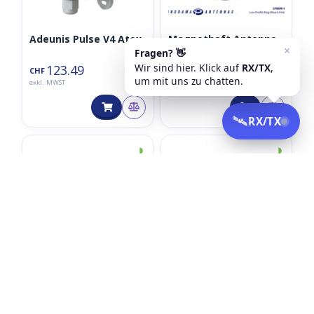
Adeunis Pulse V4 Atex
Magnethaft Antenne
LPBEM-6-60-5SP (5m
Kabel)
123.49
38.86
CHF
CHF
exkl. MWST
exkl. MWST
◑
◑
SMA
Verlängerungskabel
Swisscom LoRaWAN
C29SP-5SJ (5m Kabel)
20.10
CHF