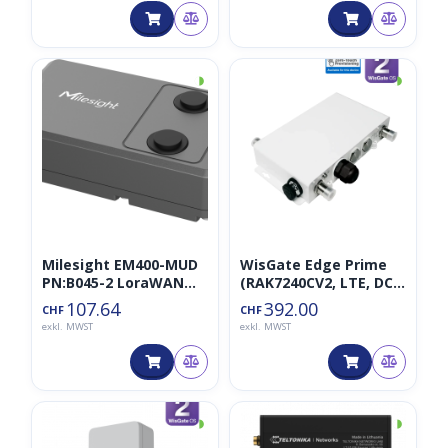
◑
◑
Milesight EM400-MUD
WisGate Edge Prime
PN:B045-2 LoraWAN
(RAK7240CV2, LTE, DC
Distanzsensor
868MHz)
107.64
392.00
CHF
CHF
exkl. MWST
exkl. MWST
◑
◑