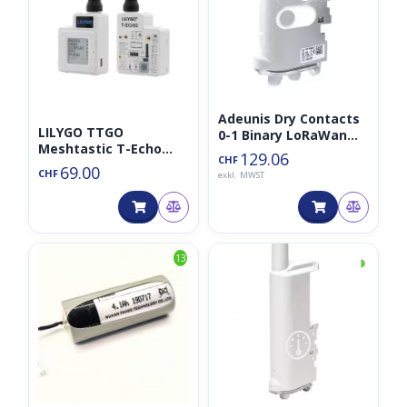
Adeunis Dry Contacts
LILYGO TTGO
0-1 Binary LoRaWan
Meshtastic T-Echo
Sensor/Aktor 868MHz
129.06
CHF
868MHz BME280
IP68
69.00
CHF
exkl. MWST
◑
13