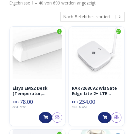
Nach
Ergebnisse 1 – 40 von 699 werden angezeigt
Beliebtheit
sortiert
6
21
Elsys EMS2 Desk
RAK7268CV2 WisGate
(Temperatur,
Edge Lite 2+ LTE
Belegung,
Gateway LoraWAN
78.00
234.00
CHF
CHF
Feuchtigkeit 868MHz)
868MHz
exkl. MWST
exkl. MWST