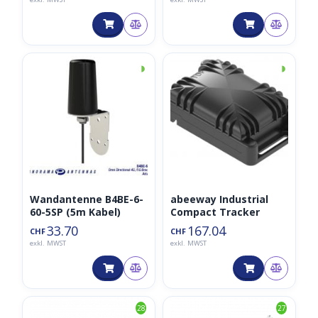
◑
◑
Wandantenne B4BE-6-
abeeway Industrial
60-5SP (5m Kabel)
Compact Tracker
33.70
167.04
CHF
CHF
exkl. MWST
exkl. MWST
28
27