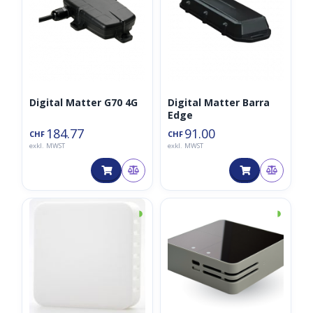
Digital Matter G70 4G
Digital Matter Barra
Edge
184.77
91.00
CHF
CHF
exkl. MWST
exkl. MWST
◑
◑