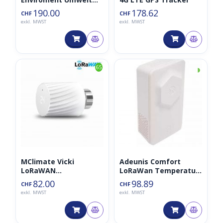
LoRaWAN Sensor
190.00
178.62
CHF
CHF
868MHz
exkl. MWST
exkl. MWST
◑
65
MClimate Vicki
Adeunis Comfort
LoRaWAN
LoRaWan Temperatur
Heizkörperthermostat
und Luftfeuchtigkeits
82.00
98.89
CHF
CHF
(Rugged)
Enviroment Sensor
exkl. MWST
exkl. MWST
868MHz