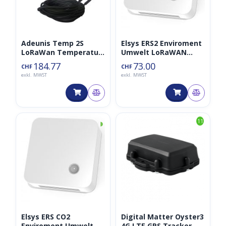
Adeunis Temp 2S
Elsys ERS2 Enviroment
LoRaWan Temperatur
Umwelt LoRaWAN
Sensor 868MHz
Sensor 868MHz
184.77
73.00
CHF
CHF
exkl. MWST
exkl. MWST
◑
11
Elsys ERS CO2
Digital Matter Oyster3
Enviroment Umwelt
4G LTE GPS Tracker