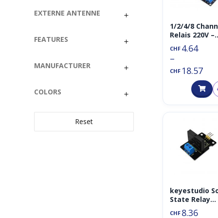
EXTERNE ANTENNE
1/2/4/8 Chann
Relais 220V –
FEATURES
3.3V (Relay)
4.64
CHF
–
MANUFACTURER
18.57
CHF
COLORS
Reset
keyestudio So
State Relay
Modul 3V/5V
8.36
CHF