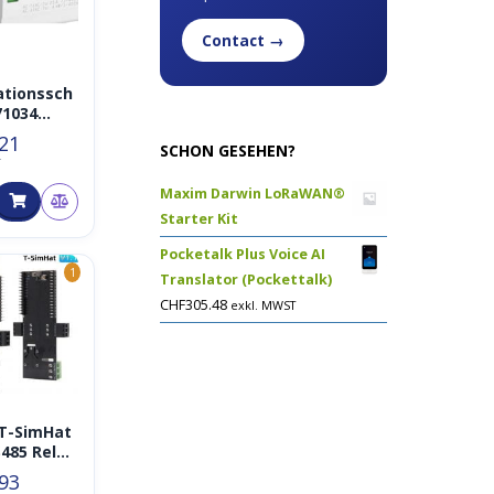
Contact →
lationssch
71034
40N-06
.21
SCHON GESEHEN?
T
Maxim Darwin LoRaWAN®
Starter Kit
Pocketalk Plus Voice AI
1
Translator (Pockettalk)
CHF
305.48
exkl. MWST
 T-SimHat
485 Relay
.93
upler