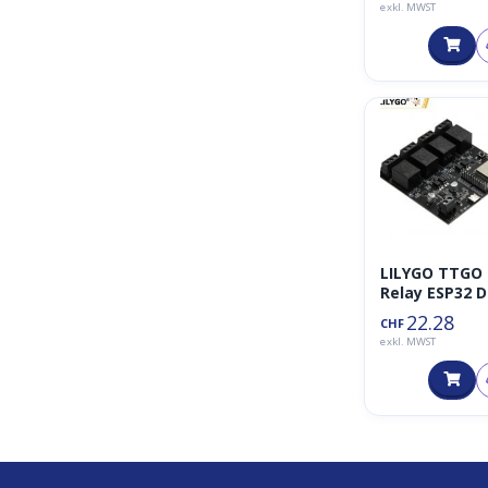
exkl. MWST
LILYGO TTGO 
Relay ESP32 
5V 4 Groups
22.28
CHF
Relay
exkl. MWST