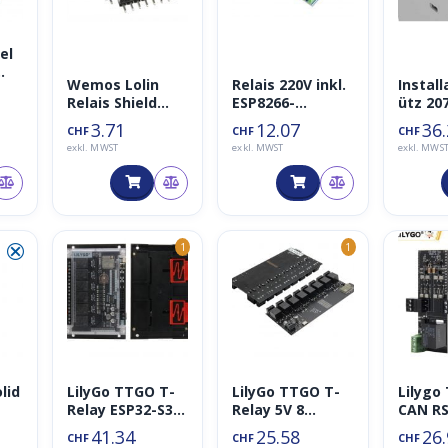
el
Wemos Lolin
Relais 220V inkl.
Instal
Relais Shield
ESP8266-
ütz 20
220V 10A 1CH für
01/ESP01 (relay)
ESB25-
3.71
12.07
36
CHF
CHF
CHF
ESP (Relay)
230V
exkl. MWST
exkl. MWST
exkl. MWS
⮿
1
1
lid
LilyGo TTGO T-
LilyGo TTGO T-
Lilygo
Relay ESP32-S3
Relay 5V 8
CAN RS
6CH expandable
Channel Relay –
mit 5V
41.34
25.58
26
CHF
CHF
CHF
T-Relay 5V 8
Optoco