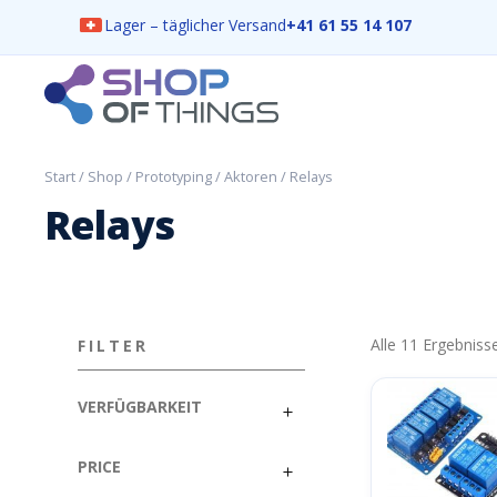
Lager – täglicher Versand
+41 61 55 14 107
Skip
to
content
ShopOfThings
Start
/
Shop
/
Prototyping
/
Aktoren
/ Relays
Relays
Alle 11 Ergebnis
FILTER
VERFÜGBARKEIT
PRICE