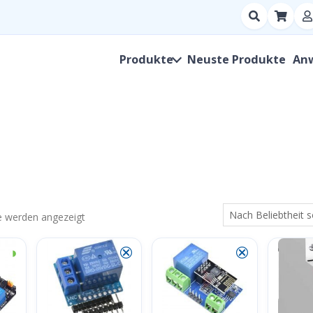
Suchen
nach
Produkt,
Produkte
Neuste Produkte
An
Hersteller,
SKU
Nach
se werden angezeigt
Beliebtheit
◑
⮿
⮿
sortiert