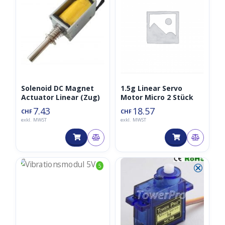
Solenoid DC Magnet
1.5g Linear Servo
Actuator Linear (Zug)
Motor Micro 2 Stück
7.43
18.57
CHF
CHF
exkl. MWST
exkl. MWST
⮿
5