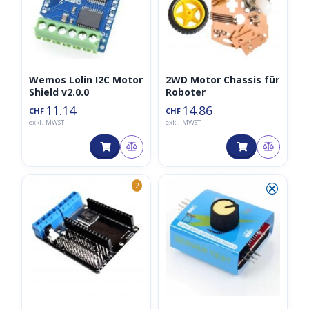
Wemos Lolin I2C Motor
2WD Motor Chassis für
Shield v2.0.0
Roboter
11.14
14.86
CHF
CHF
exkl. MWST
exkl. MWST
⮿
2