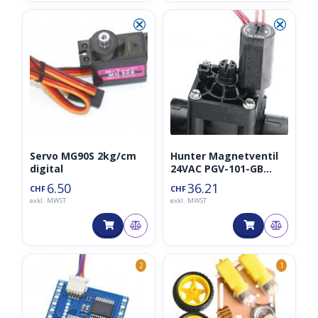
⮿
⮿
Servo MG90S 2kg/cm
Hunter Magnetventil
digital
24VAC PGV-101-GB
(1Zoll/1», IG)
6.50
36.21
CHF
CHF
exkl. MWST
exkl. MWST
2
1