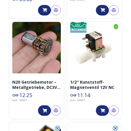
⮿
5
N20 Getriebemotor –
1/2″ Kunststoff-
Metallgetriebe, DC3V-
Magnetventil 12V NC
6V, 1:212
12.25
11.14
CHF
CHF
exkl. MWST
exkl. MWST
⮿
⮿