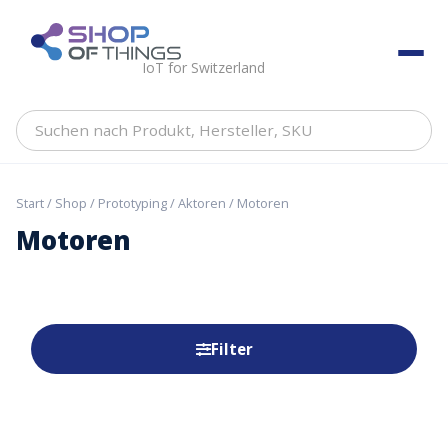
Skip
to
ShopOfThings
content
IoT for Switzerland
Suchen
nach
Produkt,
Hersteller,
Start
/
Shop
/
Prototyping
/
Aktoren
/ Motoren
SKU
Motoren
Filter