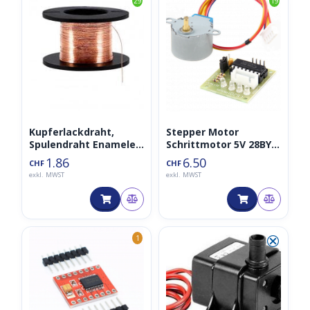
29
19
Kupferlackdraht,
Stepper Motor
Spulendraht Enameled
Schrittmotor 5V 28BYJ-
0.1mm 15m
48 ULN2003
1.86
6.50
CHF
CHF
exkl. MWST
exkl. MWST
⮿
1