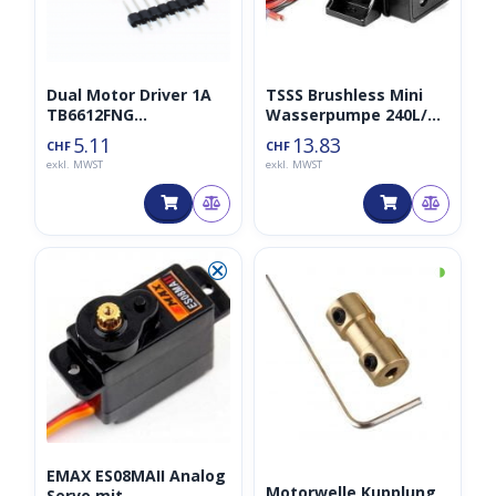
Dual Motor Driver 1A
TSSS Brushless Mini
TB6612FNG
Wasserpumpe 240L/H
Motorentreiber
DC12V 4.8W
5.11
13.83
CHF
CHF
exkl. MWST
exkl. MWST
⮿
◑
EMAX ES08MAII Analog
Motorwelle Kupplung
Servo mit