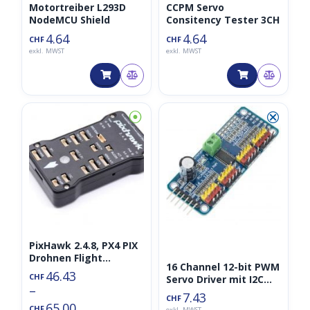
Motortreiber L293D
CCPM Servo
NodeMCU Shield
Consitency Tester 3CH
4.64
4.64
CHF
CHF
exkl. MWST
exkl. MWST
⦿
⮿
PixHawk 2.4.8, PX4 PIX
Drohnen Flight
16 Channel 12-bit PWM
Controller
46.43
CHF
Servo Driver mit I2C
–
Interface PCA9685
7.43
CHF
65.00
CHF
exkl. MWST