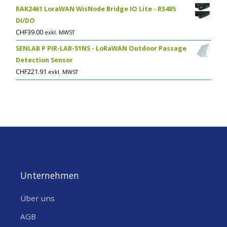
RAK2461 LoraWAN WisNode Bridge IO Lite - RS485
DI/DO
CHF
39.00
exkl. MWST
SENLAB P PIR-LAB-51NS - LoRaWAN Outdoor Passage
Detection Sensor
CHF
221.91
exkl. MWST
Unternehmen
Über uns
AGB