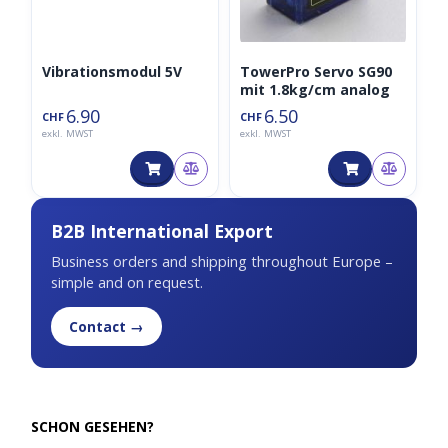
Vibrationsmodul 5V
TowerPro Servo SG90
mit 1.8kg/cm analog
6.90
6.50
CHF
CHF
exkl. MWST
exkl. MWST
B2B International Export
Business orders and shipping throughout Europe –
simple and on request.
Contact →
SCHON GESEHEN?