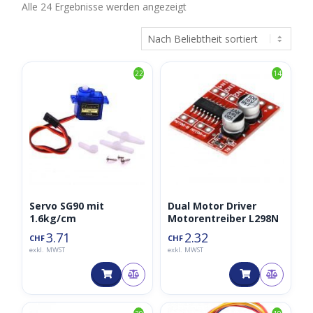
Nach
Alle 24 Ergebnisse werden angezeigt
Beliebtheit
sortiert
22
14
Servo SG90 mit
Dual Motor Driver
1.6kg/cm
Motorentreiber L298N
3.71
2.32
CHF
CHF
exkl. MWST
exkl. MWST