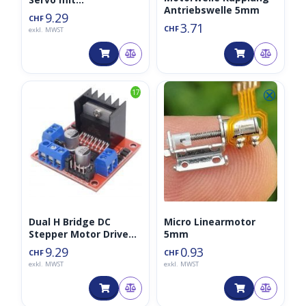
Antriebswelle 5mm
Metallgetriebe
9.29
CHF
3.71
CHF
exkl. MWST
⮿
17
Dual H Bridge DC
Micro Linearmotor
Stepper Motor Drive
5mm
Controller Board
9.29
0.93
CHF
CHF
Module L298N
exkl. MWST
exkl. MWST