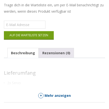
Trage dich in die Warteliste ein, um per E-Mail benachrichtigt zu
werden, wenn dieses Produkt verfügbar ist
Gib
deine
E-
AUF DIE WARTELISTE SETZEN
Mail-
Adresse
ein,
um
Beschreibung
Rezensionen (0)
auf
die
Warteliste
für
Lieferumfang
dieses
Produkt
2x Servo
zu
kommen
+
Mehr anzeigen