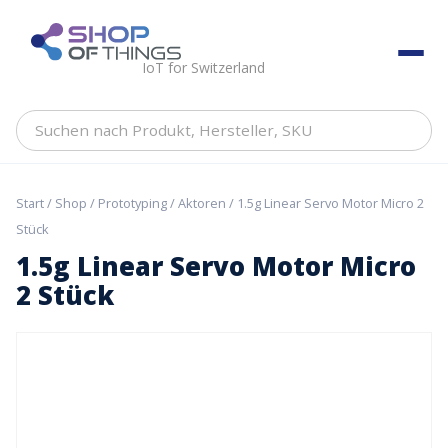
Skip
to
ShopOfThings
content
IoT for Switzerland
Suchen
nach
Produkt,
Hersteller,
Start
/
Shop
/
Prototyping
/
Aktoren
/ 1.5g Linear Servo Motor Micro 2
SKU
Stück
1.5g Linear Servo Motor Micro
2 Stück