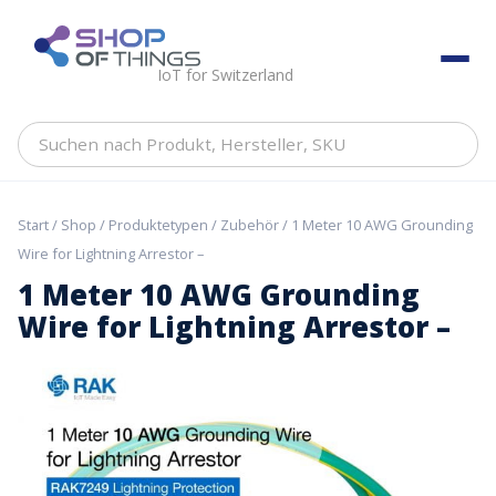
Skip
to
ShopOfThings
content
IoT for Switzerland
Suchen
nach
Produkt,
Hersteller,
Start
/
Shop
/
Produktetypen
/
Zubehör
/ 1 Meter 10 AWG Grounding
SKU
Wire for Lightning Arrestor –
1 Meter 10 AWG Grounding
Wire for Lightning Arrestor –