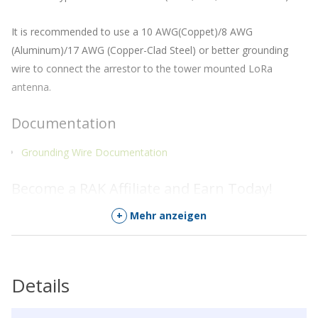
It is recommended to use a 10 AWG(Coppet)/8 AWG
(Aluminum)/17 AWG (Copper-Clad Steel) or better grounding
wire to connect the arrestor to the tower mounted LoRa
antenna.
Documentation
Grounding Wire Documentation
Become a RAK Affiliate and Earn Today!
+
Mehr anzeigen
Get paid to talk about RAK products! Join the
RAK Affiliate
program
today.
Details