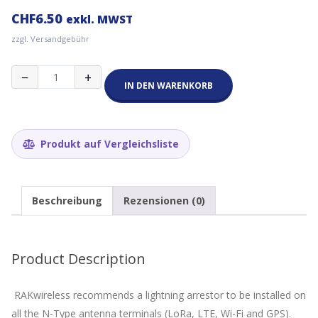
CHF
6.50
exkl. MWST
zzgl. Versandgebühr
1
−
+
Meter
IN DEN WARENKORB
10
AWG
Grounding
Wire
Produkt auf Vergleichsliste
for
Lightning
Arrestor
-
Beschreibung
Rezensionen (0)
Menge
Product Description
RAKwireless recommends a lightning arrestor to be installed on
all the N-Type antenna terminals (LoRa, LTE, Wi-Fi and GPS).