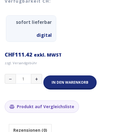
Verfügbarkeit CH:
sofort lieferbar
digital
CHF
111.42
exkl. MWST
zzgl. Versandgebühr
1
−
+
Device
IN DEN WARENKORB
Standard
Dashboard
1
Jahr
Produkt auf Vergleichsliste
Menge
Rezensionen (0)