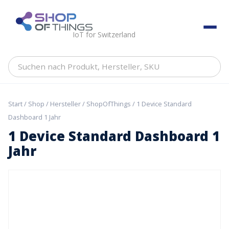
Skip
to
ShopOfThings
content
IoT for Switzerland
Suchen
nach
Produkt,
Hersteller,
Start
/
Shop
/
Hersteller
/
ShopOfThings
/ 1 Device Standard
SKU
Dashboard 1 Jahr
1 Device Standard Dashboard 1
Jahr