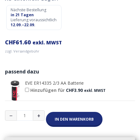
Nächste Bestellung
in 21 Tagen
Lieferung voraussichtlich
12.09.–22.09.
CHF
61.60
exkl. MWST
zzgl. Versandgebühr
passend dazu
EVE ER14335 2/3 AA Batterie
Hinzufügen für
CHF
3.90
exkl. MWST
Milesight
−
+
WS101
IN DEN WARENKORB
LoRaWAN
Smart
Button