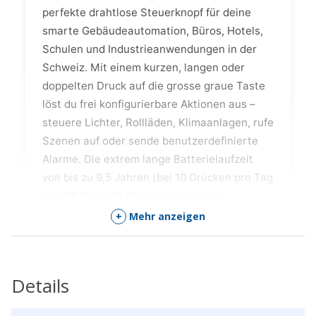
perfekte drahtlose Steuerknopf für deine
smarte Gebäudeautomation, Büros, Hotels,
Schulen und Industrieanwendungen in der
Schweiz. Mit einem kurzen, langen oder
doppelten Druck auf die grosse graue Taste
löst du frei konfigurierbare Aktionen aus –
steuere Lichter, Rollläden, Klimaanlagen, rufe
Szenen auf oder sende benutzerdefinierte
Alarme. Die extrem lange Batterielaufzeit
von bis zu 9,5 Jahren (bei 10 Drücken pro Tag
und SF7) macht Wartung praktisch
überflüssig. Dank Milesight D2D-
+
Mehr anzeigen
Kommunikation kannst du Geräte sogar
direkt ohne Gateway steuern – mit minimaler
Latenz und hoher Sicherheit. NFC ermöglicht
Details
eine blitzschnelle Konfiguration per
Smartphone, LED und Summer geben