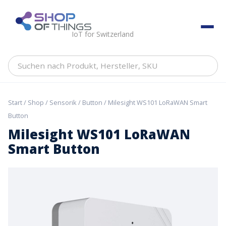
Skip
to
ShopOfThings
content
IoT for Switzerland
Suchen
nach
Produkt,
Hersteller,
Start
/
Shop
/
Sensorik
/
Button
/ Milesight WS101 LoRaWAN Smart
SKU
Button
Milesight WS101 LoRaWAN
Smart Button