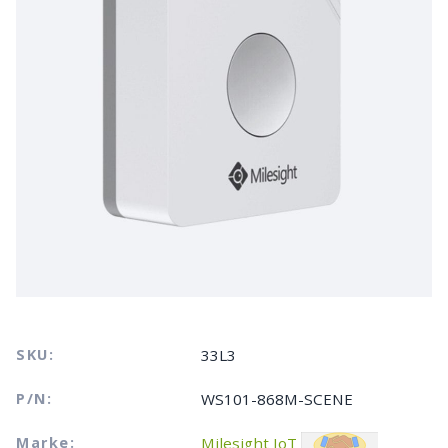
SKU:
33L3
P/N:
WS101-868M-SCENE
Marke:
Milesight IoT