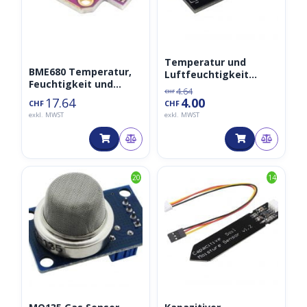
Temperatur und
BME680 Temperatur,
Luftfeuchtigkeit
Feuchtigkeit und
Sensor DHT11
4.64
CHF
Luftdruck
17.64
4.00
CHF
CHF
Umweltsensor
exkl. MWST
exkl. MWST
(CJMCU-680)
20
14