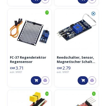
⮿
7
FC-37 Regendetektor
Reedschalter, Sensor,
Regensensor
Magnetischer Schalter
Magnetron Modul
3.71
2.79
CHF
CHF
exkl. MWST
exkl. MWST
14
5