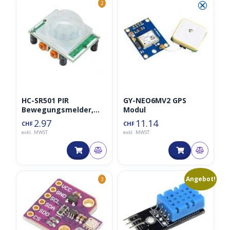
⮿
2
HC-SR501 PIR
GY-NEO6MV2 GPS
Bewegungsmelder,
Modul
Bewegungssensor
2.97
11.14
CHF
CHF
exkl. MWST
exkl. MWST
Ursprünglicher
Aktueller
Angebot!
3
46
Preis
Preis
war:
ist:
CHF4.64
CHF4.00.