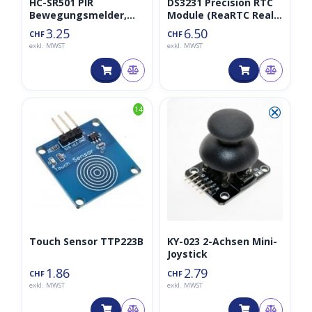
HC-SR501 PIR
DS3231 Precision RTC
Bewegungsmelder,
Module (ReaRTC Real-
Bewegungssensor mit
Time-Clock DS3231 I2C
3.25
6.50
CHF
CHF
Jumper
Zeitgeber inkl.
exkl. MWST
exkl. MWST
Batterielt Time Clock)
⮿
14
Touch Sensor TTP223B
KY-023 2-Achsen Mini-
Joystick
1.86
2.79
CHF
CHF
exkl. MWST
exkl. MWST