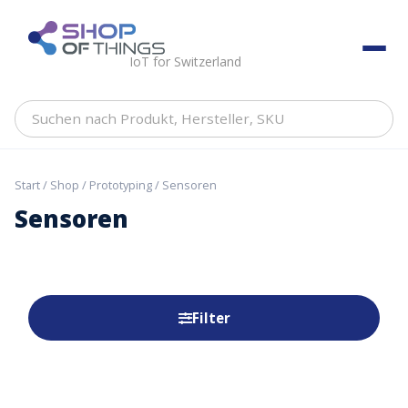
Skip
to
ShopOfThings
content
IoT for Switzerland
Suchen
nach
Produkt,
Hersteller,
Start
/
Shop
/
Prototyping
/ Sensoren
SKU
Sensoren
Filter