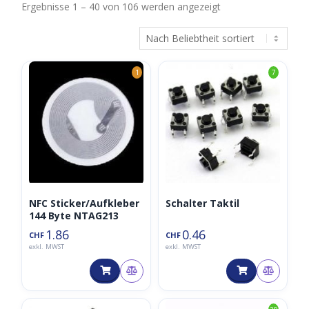
Nach
Ergebnisse 1 – 40 von 106 werden angezeigt
Beliebtheit
sortiert
1
7
NFC Sticker/Aufkleber
Schalter Taktil
144 Byte NTAG213
1.86
0.46
CHF
CHF
exkl. MWST
exkl. MWST