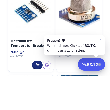
MCP9808 I2C
Gasmelder MQ-2
Temperatur Breakout
Modul (Gas, LPG,
Module
Propan, Butan,
4.64
4.64
CHF
CHF
Wasserstoff)
exkl. MWST
exkl. MWST
⮿
⮿