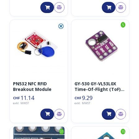
⮿
5
PN532 NFC RFID
GY-530 GY-VL53L0X
Breakout Module
Time-Of-Flight (ToF)
Laser Distanzsensor
11.14
9.29
CHF
CHF
exkl. MWST
exkl. MWST
31
15