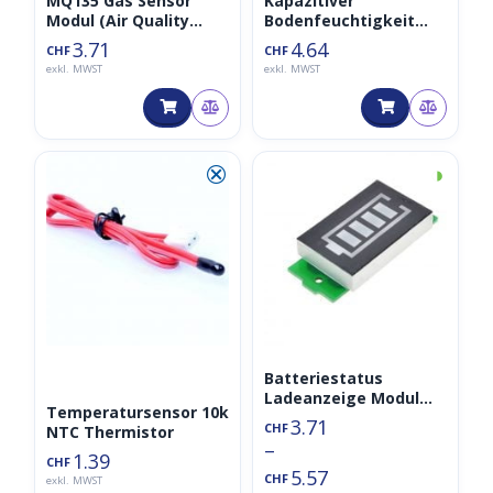
MQ135 Gas Sensor
Kapazitiver
Modul (Air Quality
Bodenfeuchtigkeit
Sensor/Luftsensor,
Sensor v1.2
3.71
4.64
CHF
CHF
MQ-135)
exkl. MWST
exkl. MWST
⮿
◑
Batteriestatus
Ladeanzeige Modul
Temperatursensor 10k
3.7V
3.71
CHF
NTC Thermistor
S1/S2/S3/S4/S5/S6/S7/S
–
8 Li-Ion (Capacity
1.39
CHF
5.57
Indicator)
CHF
exkl. MWST