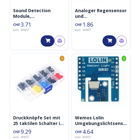
Sound Detection
Analoger Regensensor
Module,
und
Geräuschsensor/Akust
Wasserstandsensor
3.71
1.86
CHF
CHF
iksensor
exkl. MWST
exkl. MWST
3
5
Druckknöpfe Set mit
Wemos Lolin
25 taktilen Schalter in
Umgebungslichtsenso
vier Farben
r (Ambient Light)
9.29
4.64
CHF
CHF
V1.0.0 BH1750FVI
exkl. MWST
exkl. MWST