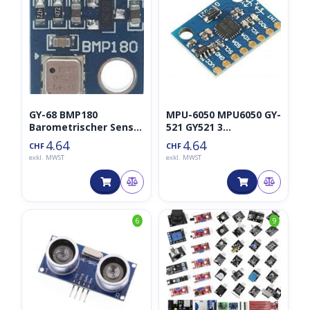
GY-68 BMP180
MPU-6050 MPU6050 GY-
Barometrischer Sensor
521 GY521 3
Luftdruck
Axis/Achsen Analog
4.64
4.64
CHF
CHF
Gyro Sensors
exkl. MWST
exkl. MWST
Accelerometer
6
9