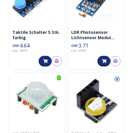
Taktile Schalter 5 Stk.
LDR Photosensor
farbig
Lichtsensor Modul
digital/analog mit
4.64
3.71
CHF
CHF
LM393 Schaltung
exkl. MWST
exkl. MWST
kompakt
⮿
17