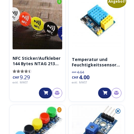
Angebot!
8
2
Preis
Preis
war:
ist:
CHF4.64
CHF4.00.
NFC Sticker/Aufkleber
Temperatur und
144 Bytes NTAG 213
Feuchtigkeitssensor
farbig, 6 Stück
DHT11
4.64
CHF
9.29
4.00
Bewertet
CHF
CHF
mit
exkl. MWST
exkl. MWST
4.50
von 5
⮿
2