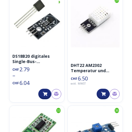
◑
29
DS18B20 digitales
Single-Bus-
DHT22 AM2302
Temperatursensormo
2.79
CHF
Temperatur und
dul/TO-92
–
Luftfeuchtigkeit
6.50
CHF
Sensor
6.04
CHF
exkl. MWST
33
36