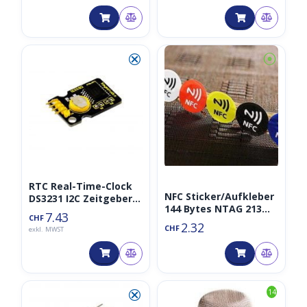
⮿
⦿
RTC Real-Time-Clock
NFC Sticker/Aufkleber
DS3231 I2C Zeitgeber
144 Bytes NTAG 213
inkl. Batterie
7.43
CHF
farbig
2.32
CHF
exkl. MWST
⮿
14