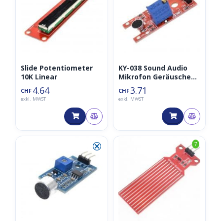
Slide Potentiometer
KY-038 Sound Audio
10K Linear
Mikrofon Geräusche
Sensor
4.64
3.71
CHF
CHF
exkl. MWST
exkl. MWST
⮿
7