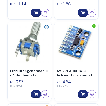
11.14
1.86
Temperaturfühler
CHF
CHF
⮿
9
EC11 Drehgebermodul
GY-291 ADXL345 3-
/ Potentiometer
Achsen Accelerometer
/
0.93
4.64
CHF
CHF
Beschleunigungssens
exkl. MWST
exkl. MWST
or/Gyrometer