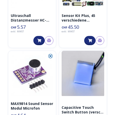
Ultraschall
Sensor Kit Plus, 45
Distanzmesser HC-
verschiedene
SR04 inkl. Halterung
Sensoren, Aktoren +
5.57
45.50
CHF
CHF
Zubehör
exkl. MWST
exkl. MWST
⮿
◑
MAX9814 Sound Sensor
Capacitive Touch
Modul Microfon
Switch Button (versch.