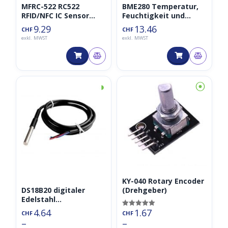
MFRC-522 RC522
BME280 Temperatur,
RFID/NFC IC Sensor
Feuchtigkeit und
Modul
Barometer Sensor 3.3V
9.29
13.46
CHF
CHF
exkl. MWST
exkl. MWST
◑
⦿
KY-040 Rotary Encoder
DS18B20 digitaler
(Drehgeber)
Edelstahl
Temperatursensor
4.64
1.67
Bewertet mit
CHF
CHF
wasserdicht
5.00
–
–
von 5
3m/2m/1m