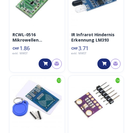
RCWL-0516
IR Infrarot Hindernis
Mikrowellen
Erkennung LM393
Radarsensor
1.86
3.71
CHF
CHF
exkl. MWST
exkl. MWST
13
14