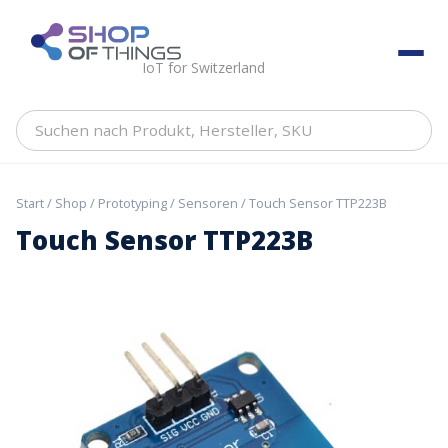
Skip
to
ShopOfThings
content
IoT for Switzerland
Suchen
nach
Produkt,
Hersteller,
Start
/
Shop
/
Prototyping
/
Sensoren
/ Touch Sensor TTP223B
SKU
Touch Sensor TTP223B