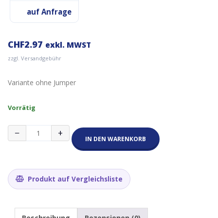
auf Anfrage
CHF
2.97
exkl. MWST
zzgl. Versandgebühr
Variante ohne Jumper
Vorrätig
HC-
−
+
SR501
IN DEN WARENKORB
PIR
Bewegungsmelder,
Bewegungssensor
Menge
Produkt auf Vergleichsliste
Beschreibung
Rezensionen (0)