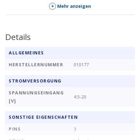
+
Mehr anzeigen
wiederholbarer Trigger
Benötigt einen 3.3V Spannungsregler, z.B. den da:
LM117T-3.3
800mA Spannungswandler
Details
Die 3.3V hängst Du nicht wie im Standardschema an den VCC
ALLGEMEINES
Pin sondern an den innern Pin neben dem gelben Jumper.
HERSTELLERNUMMER
010177
STROMVERSORGUNG
SPANNUNGSEINGANG
4.5-20
[V]
SONSTIGE EIGENSCHAFTEN
PINS
3