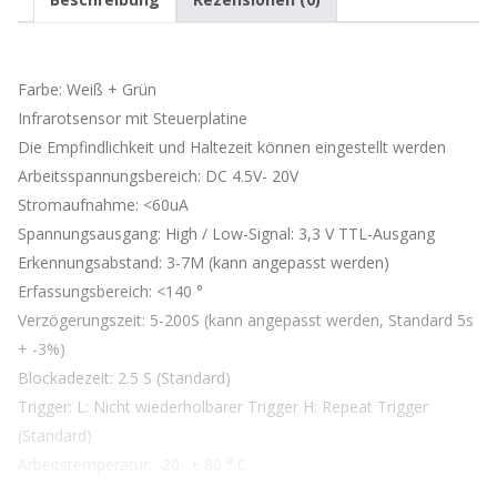
Farbe: Weiß + Grün
Infrarotsensor mit Steuerplatine
Die Empfindlichkeit und Haltezeit können eingestellt werden
Arbeitsspannungsbereich: DC 4.5V- 20V
Stromaufnahme: <60uA
Spannungsausgang: High / Low-Signal: 3,3 V TTL-Ausgang
Erkennungsabstand: 3-7M (kann angepasst werden)
Erfassungsbereich: <140 °
Verzögerungszeit: 5-200S (kann angepasst werden, Standard 5s
+ -3%)
Blockadezeit: 2.5 S (Standard)
Trigger: L: Nicht wiederholbarer Trigger H: Repeat Trigger
(Standard)
Arbeitstemperatur: -20- + 80 ° C
Trigger-Methode: L nicht wiederholbarer Trigger / H