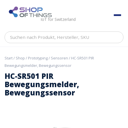
Skip
to
ShopOfThings
content
IoT for Switzerland
Suchen
nach
Produkt,
Hersteller,
Start
/
Shop
/
Prototyping
/
Sensoren
/ HC-SR501 PIR
SKU
Bewegungsmelder, Bewegungssensor
HC-SR501 PIR
Bewegungsmelder,
Bewegungssensor