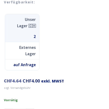
Verfügbarkeit:
Unser
Lager 🇨🇭
2
Externes
Lager
auf Anfrage
Ursprünglicher
Aktueller
CHF
4.64
CHF
4.00
exkl. MWST
Preis
Preis
zzgl. Versandgebühr
war:
ist:
CHF4.64
CHF4.00.
Vorrätig