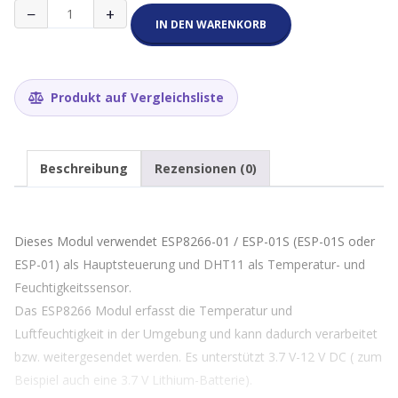
Temperatur
−
+
und
IN DEN WARENKORB
Feuchtigkeitssensor
DHT11
Menge
Produkt auf Vergleichsliste
Beschreibung
Rezensionen (0)
Dieses Modul verwendet ESP8266-01 / ESP-01S (ESP-01S oder
ESP-01) als Hauptsteuerung und DHT11 als Temperatur- und
Feuchtigkeitssensor.
Das ESP8266 Modul erfasst die Temperatur und
Luftfeuchtigkeit in der Umgebung und kann dadurch verarbeitet
bzw. weitergesendet werden. Es unterstützt 3.7 V-12 V DC ( zum
Beispiel auch eine 3.7 V Lithium-Batterie).