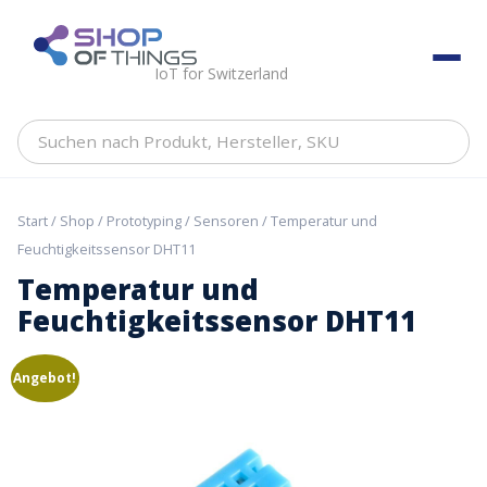
Skip
to
ShopOfThings
content
IoT for Switzerland
Suchen
nach
Produkt,
Hersteller,
Start
/
Shop
/
Prototyping
/
Sensoren
/ Temperatur und
SKU
Feuchtigkeitssensor DHT11
Temperatur und
Feuchtigkeitssensor DHT11
Angebot!