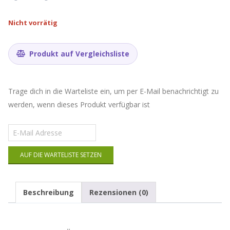
Nicht vorrätig
Produkt auf Vergleichsliste
Trage dich in die Warteliste ein, um per E-Mail benachrichtigt zu
werden, wenn dieses Produkt verfügbar ist
Gib
deine
E-
AUF DIE WARTELISTE SETZEN
Mail-
Adresse
ein,
um
Beschreibung
Rezensionen (0)
auf
die
Warteliste
für