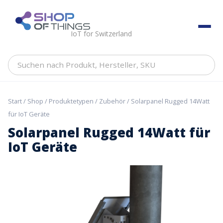
Skip
to
ShopOfThings
content
IoT for Switzerland
Suchen
nach
Produkt,
Hersteller,
Start
/
Shop
/
Produktetypen
/
Zubehör
/ Solarpanel Rugged 14Watt
SKU
für IoT Geräte
Solarpanel Rugged 14Watt für
IoT Geräte