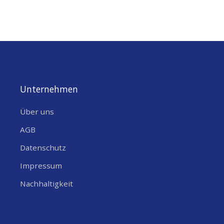
LEISTUNG
14 Watt
Lieferumfang
Solarpanel mit M8 Connector und Halterung zur Montage
Ein Gerät wie auf der Abbildung ist nicht enthalten
Unternehmen
Über uns
AGB
Datenschutz
Impressum
Nachhaltigkeit