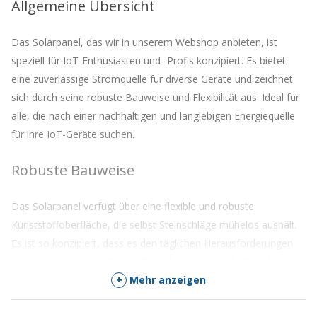
Allgemeine Übersicht
dieses
Produkt
zu
Das Solarpanel, das wir in unserem Webshop anbieten, ist
kommen
speziell für IoT-Enthusiasten und -Profis konzipiert. Es bietet
eine zuverlässige Stromquelle für diverse Geräte und zeichnet
sich durch seine robuste Bauweise und Flexibilität aus. Ideal für
alle, die nach einer nachhaltigen und langlebigen Energiequelle
für ihre IoT-Geräte suchen.
Robuste Bauweise
Das Solarpanel verfügt über eine flexible und robuste
Kunststoffoberfläche, die selbst Steinschläge mühelos aushält.
Es ist so konzipiert, dass es den täglichen Herausforderungen
des Aussenbereichs standhält. Egal, ob es regnet, stürmt oder
die Sonne scheint, dieses Panel ist bereit für den Einsatz.
+
Mehr anzeigen
Technische Details