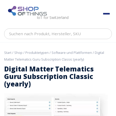
Skip
to
ShopOfThings
content
IoT for Switzerland
Suchen
nach
Produkt,
Hersteller,
Start
/
Shop
/
Produktetypen
/
Software und Plattformen
/ Digital
SKU
Matter Telematics Guru Subscription Classic (yearly)
Digital Matter Telematics
Guru Subscription Classic
(yearly)