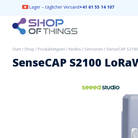
Lager – täglicher Versand
+41 61 55 14 107
Skip
to
content
ShopOfThings
Start
/
Shop
/
Produktetypen
/
Nodes / Sensoren
/ SenseCAP S2100
SenseCAP S2100 LoRa