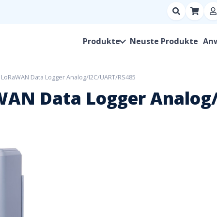
Suchen
nach
Produkt,
Produkte
Neuste Produkte
An
Hersteller,
SKU
 LoRaWAN Data Logger Analog/I2C/UART/RS485
WAN Data Logger Analog