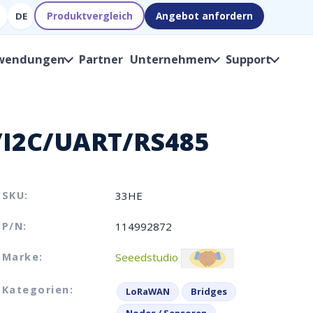
Produktvergleich
Angebot anfordern
DE
wendungen
Partner
Unternehmen
Support
/I2C/UART/RS485
SKU:
33HE
P/N:
114992872
Marke:
Seeedstudio
Kategorien:
LoRaWAN
Bridges