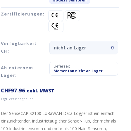
Nodes / Sensoren
Zertifizierungen:
Verfügbarkeit
nicht an Lager
0
CH:
Lieferzeit
Ab externem
Momentan nicht an Lager
Lager:
CHF
97.96
exkl. MWST
zzgl. Versandgebühr
Der SenseCAP S2100 LoRaWAN Data Logger ist ein einfach
einzurichtender, industrietauglicher Sensor-Hub, der mehr als
len Spezifikation Beschreibung
100 Industriesensoren und mehr als 100 Hain-Sensoren,