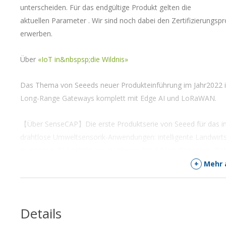
unterscheiden. Für das endgültige Produkt gelten die
aktuellen Parameter . Wir sind noch dabei den Zertifizierungspr
erwerben.
Über
«IoT in&nbspsp;die Wildnis»
Das Thema von Seeeds neuer Produkteinführung im Jahr2022 i
Long-Range Gateways komplett mit Edge AI und LoRaWAN.
【Über SenseCAP】Die erste Produktserie von Seeed für das indu
drahtlose Umweltsensorik-Anwendungen: intelligente Landwirtsc
zu nennen. Es besteht aus Hardware-Produkten (Sensoren, Dat
Portal, mobile App, offenes Dashboard), einer API für Gerät
+
Mehr 
Details
Feature