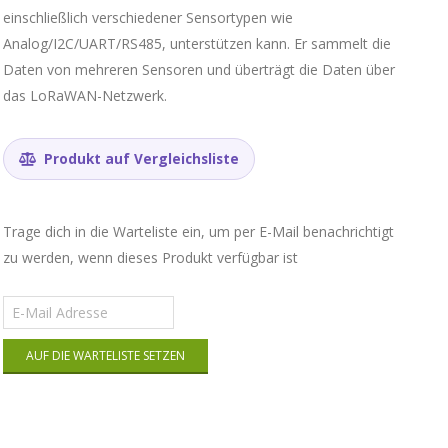
einschließlich verschiedener Sensortypen wie
ikate zu
Analog/I2C/UART/RS485, unterstützen kann. Er sammelt die
Daten von mehreren Sensoren und überträgt die Daten über
das LoRaWAN-Netzwerk.
Produkt auf Vergleichsliste
Trage dich in die Warteliste ein, um per E-Mail benachrichtigt
zu werden, wenn dieses Produkt verfügbar ist
Gib
deine
E-
AUF DIE WARTELISTE SETZEN
Mail-
Adresse
ein,
um
auf