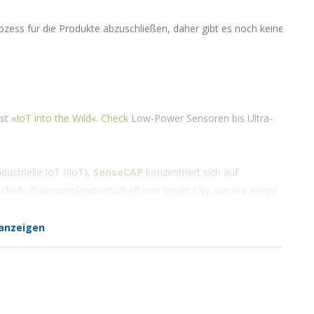
ozess für die Produkte abzuschließen, daher gibt es noch keine Zertif
st «
IoT into the Wild
«.
Check
Low-Power Sensoren bis Ultra-
strielle IoT (IIoT),
SenseCAP
konzentriert sich auf
haft, Präzisionslandwirtschaft und Smart City, um nur einige
enlogger & Gateways, etc.), Software-Services (SenseCAP-
e & Datenmanagement.
anzeigen