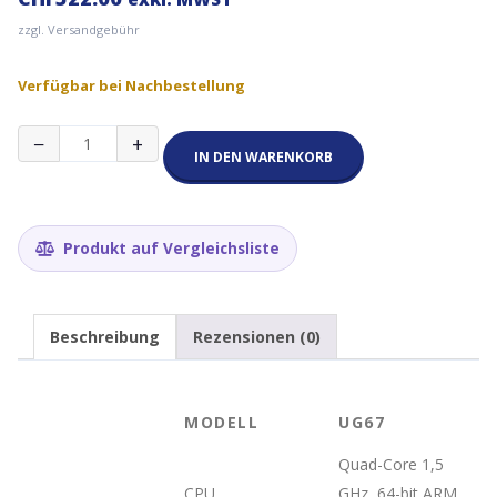
zzgl. Versandgebühr
Verfügbar bei Nachbestellung
Milesight
−
+
UG67
IN DEN WARENKORB
Outdoor
LoRaWAN
Gateway
Menge
Produkt auf Vergleichsliste
Beschreibung
Rezensionen (0)
MODELL
UG67
Quad-Core 1,5
CPU
GHz, 64-bit ARM