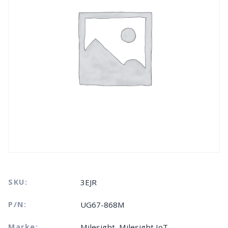
SKU:
3EJR
P/N:
UG67-868M
Marke:
Milesight, Milesight IoT