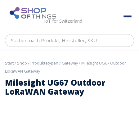
Skip
to
ShopOfThings
content
IoT for Switzerland
Suchen
nach
Produkt,
Hersteller,
Start
/
Shop
/
Produktetypen
/
Gateway
/ Milesight UG67 Outdoor
SKU
LoRaWAN Gateway
Milesight UG67 Outdoor
LoRaWAN Gateway