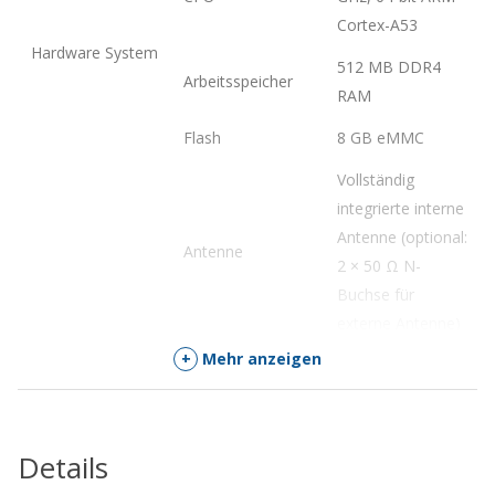
Cortex-A53
Hardware System
512 MB DDR4
Arbeitsspeicher
RAM
Flash
8 GB eMMC
Vollständig
integrierte interne
Antenne (optional:
Antenne
2 × 50 Ω N-
Buchse für
externe Antenne)
+
Mehr anzeigen
Kanal
8
CN470/IN865/EU8
68/RU864/US915/
Frequenzband
Details
AU915/KR920/AS9
LoRaWAN®
23