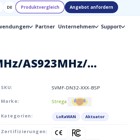
Produktvergleich
Angebot anfordern
DE
wendungen
Partner
Unternehmen
Support
68MHz/AS923MHz/…
SKU:
SVMF-DN32-XXX-BSP
Marke:
Strega
Kategorien:
LoRaWAN
Aktuator
Zertifizierungen: