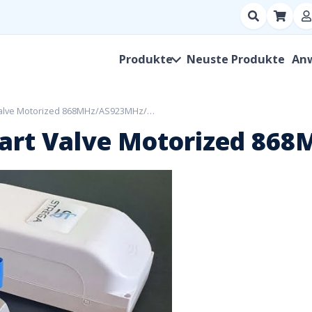
Suchen
nach
Produkt,
Produkte
Neuste Produkte
An
Hersteller,
SKU
 Valve Motorized 868MHz/AS923MHz/…
mart Valve Motorized 8