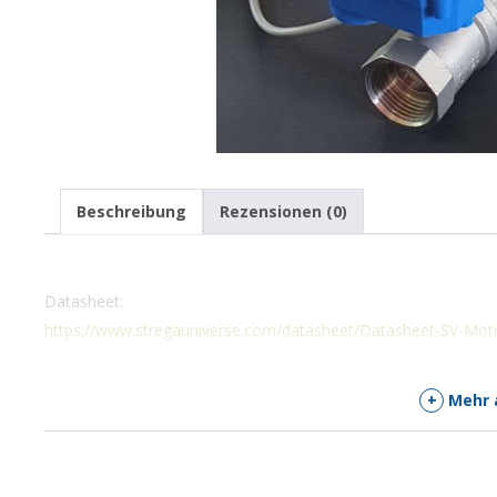
Beschreibung
Rezensionen (0)
Datasheet:
https://www.stregauniverse.com/datasheet/Datasheet-SV-Mot
+
Mehr 