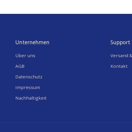
STROMVERSORGUNG
STROMVERSORGUNG
ANZAHL BATTERIEN
Unternehmen
Support
BATTERIETYP
Über uns
Versand 
BATTERIEFORMAT
AGB
Kontakt
BATTERIE AUSTAUSCHBAR
Datenschutz
SPANNUNGSEINGANG [V]
Impressum
MECHNICS/DESIGN
Nachhaltigkeit
GEHÄUSE
IP CODE / SCHUTZART
TEMPERATURBEREICH