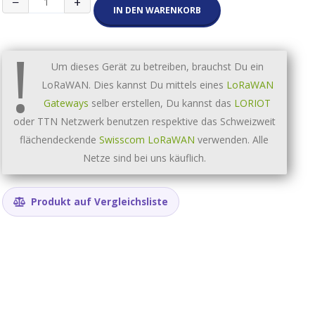
−
+
Ventil
IN DEN WARENKORB
DN32
Smart
!
Valve
Motorized
Um dieses Gerät zu betreiben, brauchst Du ein
868MHz/AS923MHz/...
LoRaWAN. Dies kannst Du mittels eines
LoRaWAN
Menge
Gateways
selber erstellen, Du kannst das
LORIOT
oder TTN Netzwerk benutzen respektive das Schweizweit
flächendeckende
Swisscom LoRaWAN
verwenden. Alle
Netze sind bei uns käuflich.
Produkt auf Vergleichsliste