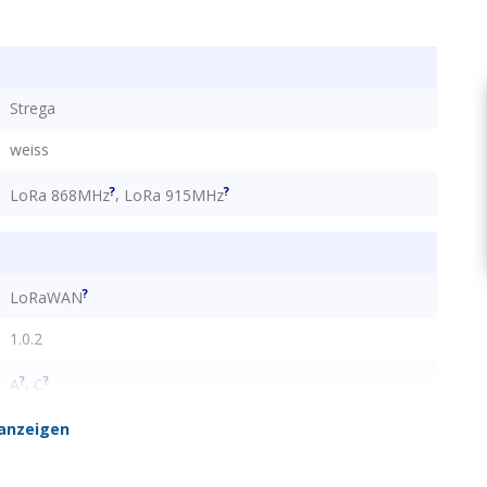
Strega
weiss
?
?
,
LoRa 868MHz
LoRa 915MHz
?
LoRaWAN
1.0.2
?
?
,
A
C
internal
anzeigen
?
?
?
?
?
,
,
,
,
EU868
AS923
AU915
IN865
US915