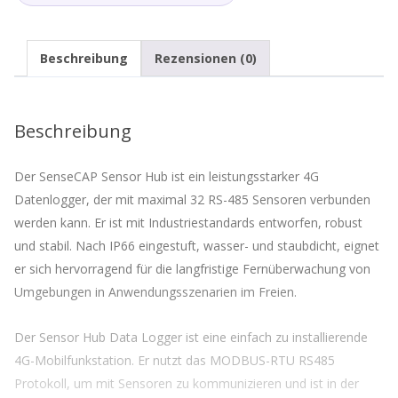
RTU
RS485
Protokoll
Beschreibung
Rezensionen (0)
-
nur
DC
Menge
Beschreibung
Der SenseCAP Sensor Hub ist ein leistungsstarker 4G
Datenlogger, der mit maximal 32 RS-485 Sensoren verbunden
werden kann. Er ist mit Industriestandards entworfen, robust
und stabil. Nach IP66 eingestuft, wasser- und staubdicht, eignet
er sich hervorragend für die langfristige Fernüberwachung von
Umgebungen in Anwendungsszenarien im Freien.
Der Sensor Hub Data Logger ist eine einfach zu installierende
4G-Mobilfunkstation. Er nutzt das MODBUS-RTU RS485
Protokoll, um mit Sensoren zu kommunizieren und ist in der