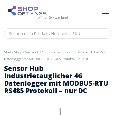
Skip
to
ShopOfThings
content
IoT for Switzerland
Suchen
nach
Produkt,
Hersteller,
Start
/
Shop
/
Sensorik
/
GPS
/ Sensor Hub Industrietauglicher 4G
SKU
Datenlogger mit MODBUS-RTU RS485 Protokoll – nur DC
Sensor Hub
Industrietauglicher 4G
Datenlogger mit MODBUS-RTU
RS485 Protokoll – nur DC