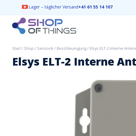
Lager – täglicher Versand
+41 61 55 14 107
Skip
to
content
ShopOfThings
Start
/
Shop
/
Sensorik
/
Beschleunigung
/ Elsys ELT-2 Interne Ante
Elsys ELT-2 Interne An