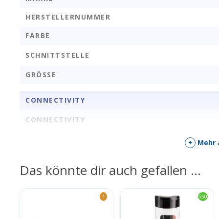
HERSTELLERNUMMER
FARBE
Achtung! Batterie ist nicht im Lieferumfang enthalten!
SCHNITTSTELLE
GRÖSSE
CONNECTIVITY
CONNECTIVITY
LORAWAN SPEZIFIKATION
+
Mehr 
GERÄTEKLASSE
Das könnte dir auch gefallen …
EXTERNE ANTENNE
REGIONEN
1
550