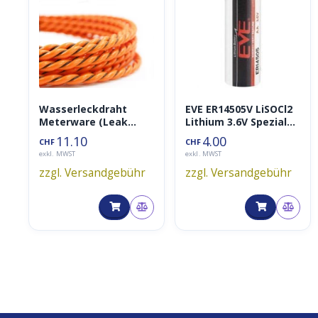
STROMVERSORGUNG
STROMVERSORGUNG
BATTERIEN ENTHALTEN
ANZAHL BATTERIEN
Wasserleckdraht
EVE ER14505V LiSOCl2
BATTERIETYP
Meterware (Leak
Lithium 3.6V Spezial
Detection Cable)
Batterie (AA,
11.10
4.00
CHF
CHF
BATTERIEFORMAT
2600mAh, ER14505/S,
exkl. MWST
exkl. MWST
ER14500)
zzgl. Versandgebühr
zzgl. Versandgebühr
BATTERIE AUSTAUSCHBAR
SPANNUNGSEINGANG [V]
MECHNICS/DESIGN
GEHÄUSE
WIDTH (MM)