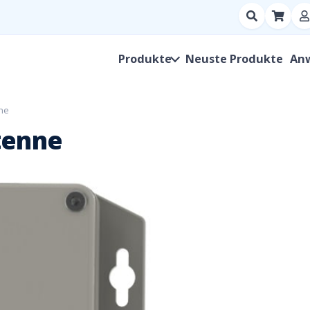
Suchen
nach
Produkt,
Produkte
Neuste Produkte
An
Hersteller,
SKU
nne
tenne