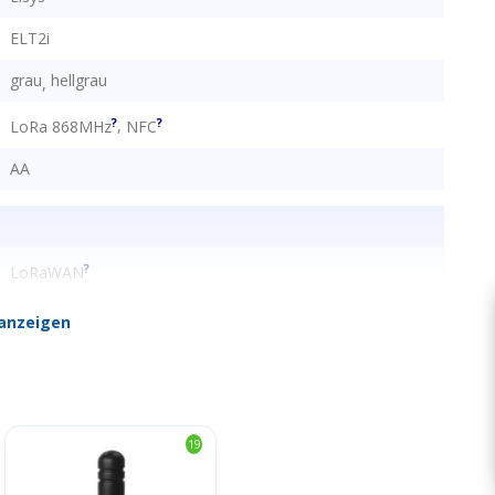
ELT2i
grau
hellgrau
,
?
?
,
LoRa 868MHz
NFC
AA
?
LoRaWAN
1.0.3
anzeigen
?
A
1x RP-SMA LoRaWAN
?
19
EU868