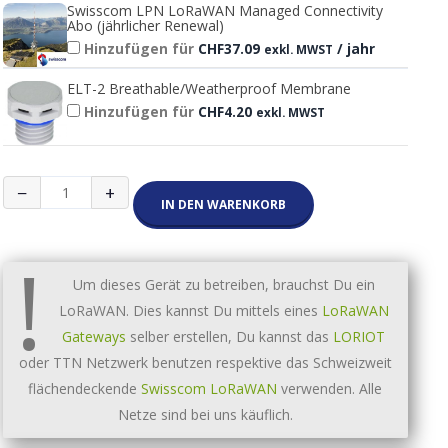
Swisscom LPN LoRaWAN Managed Connectivity
Abo (jährlicher Renewal)
Hinzufügen für
CHF
37.09
/ jahr
exkl. MWST
ELT-2 Breathable/Weatherproof Membrane
Hinzufügen für
CHF
4.20
exkl. MWST
Elsys
−
+
ELT-
IN DEN WARENKORB
2
Interne
!
Antenne
Menge
Um dieses Gerät zu betreiben, brauchst Du ein
LoRaWAN. Dies kannst Du mittels eines
LoRaWAN
Gateways
selber erstellen, Du kannst das
LORIOT
oder TTN Netzwerk benutzen respektive das Schweizweit
flächendeckende
Swisscom LoRaWAN
verwenden. Alle
Netze sind bei uns käuflich.