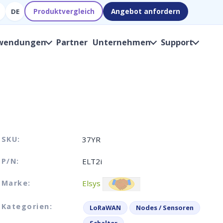
Produktvergleich
Angebot anfordern
DE
wendungen
Partner
Unternehmen
Support
SKU:
37YR
P/N:
ELT2i
Marke:
Elsys
Kategorien:
LoRaWAN
Nodes / Sensoren