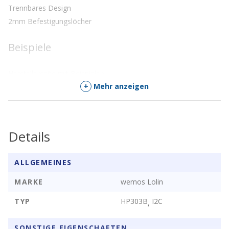
Trennbares Design
2mm Befestigungslöcher
Beispiele
Herstellerseite mit Beispielen:
+
Mehr anzeigen
https://docs.wemos.cc/en/latest/d1_mini_shiled/barometric_pressu
Lieferumfang
Details
ALLGEMEINES
MARKE
wemos Lolin
TYP
HP303B
I2C
,
SONSTIGE EIGENSCHAFTEN