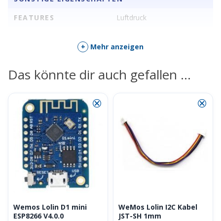
FEATURES
Luftdruck
+
Mehr anzeigen
Das könnte dir auch gefallen …
⮿
⮿
Wemos Lolin D1 mini
WeMos Lolin I2C Kabel
ESP8266 V4.0.0
JST-SH 1mm