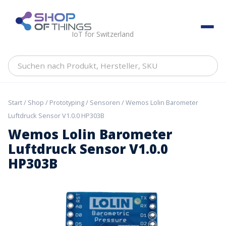
Skip
to
ShopOfThings
content
IoT for Switzerland
Suchen
nach
Produkt,
Hersteller,
Start
/
Shop
/
Prototyping
/
Sensoren
/ Wemos Lolin Barometer
SKU
Luftdruck Sensor V1.0.0 HP303B
Wemos Lolin Barometer
Luftdruck Sensor V1.0.0
HP303B