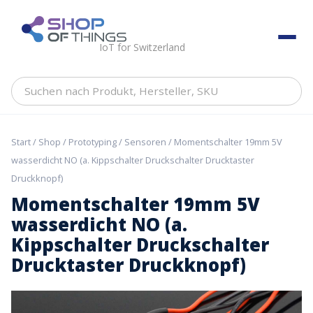
Skip
to
ShopOfThings
content
IoT for Switzerland
Suchen
nach
Produkt,
Hersteller,
Start
/
Shop
/
Prototyping
/
Sensoren
/ Momentschalter 19mm 5V
SKU
wasserdicht NO (a. Kippschalter Druckschalter Drucktaster
Druckknopf)
Momentschalter 19mm 5V
wasserdicht NO (a.
Kippschalter Druckschalter
Drucktaster Druckknopf)