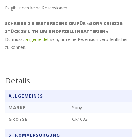
dieses
Produkt
Es gibt noch keine Rezensionen.
zu
kommen
SCHREIBE DIE ERSTE REZENSION FÜR «SONY CR1632 5
STÜCK 3V LITHIUM KNOPFZELLENBATTERIEN»
Du musst
angemeldet
sein, um eine Rezension veröffentlichen
zu können.
Details
ALLGEMEINES
MARKE
Sony
GRÖSSE
CR1632
STROMVERSORGUNG