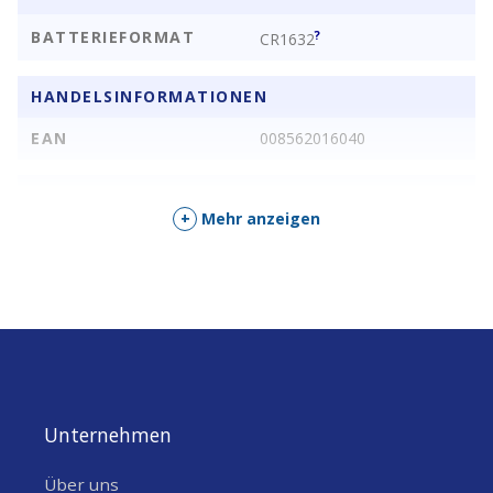
BATTERIEFORMAT
?
CR1632
HANDELSINFORMATIONEN
EAN
008562016040
SONSTIGE EIGENSCHAFTEN
+
Mehr anzeigen
SPANNUNGSAUSGANG
3
[V]
Unternehmen
Über uns