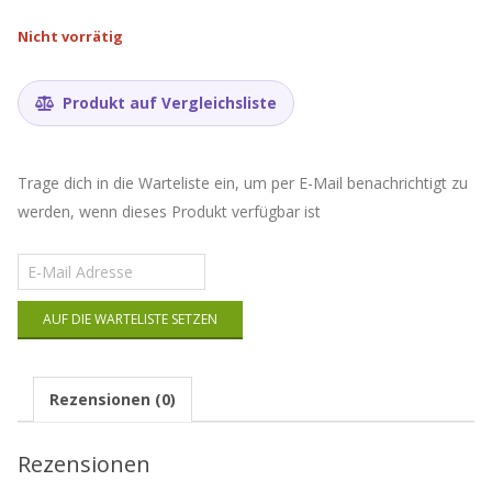
Nicht vorrätig
Produkt auf Vergleichsliste
Trage dich in die Warteliste ein, um per E-Mail benachrichtigt zu
werden, wenn dieses Produkt verfügbar ist
Gib
deine
E-
AUF DIE WARTELISTE SETZEN
Mail-
Adresse
ein,
um
Rezensionen (0)
auf
die
Warteliste
Rezensionen
für