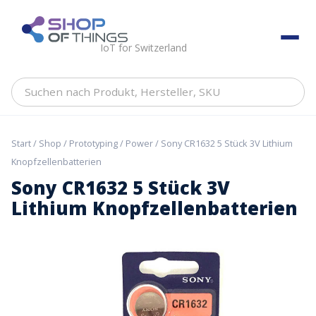
Skip
to
ShopOfThings
content
IoT for Switzerland
Suchen
nach
Produkt,
Hersteller,
Start
/
Shop
/
Prototyping
/
Power
/ Sony CR1632 5 Stück 3V Lithium
SKU
Knopfzellenbatterien
Sony CR1632 5 Stück 3V
Lithium Knopfzellenbatterien