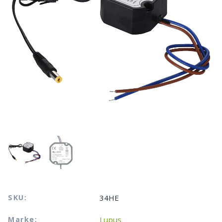
SKU:
34HE
Marke:
Lupus