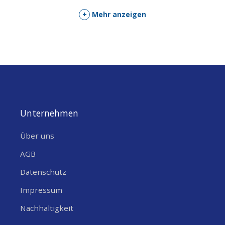
PRODUKTGEWICHT (G)
103
+
Mehr anzeigen
WIDTH (MM)
49
LENGTH (MM)
51
HEIGHT (MM)
25
IP CODE / SCHUTZART
?
IP67
TEMPERATURBEREICH
0 bis 40 °C
Unternehmen
FEUCHTIGKEITSBEREIC
0 bis 90% RH
Über uns
H
AGB
HANDELSINFORMATIONEN
Datenschutz
EN55032
EN55035
PRODUKTKENNZEICHE
?
,
,
,
CE
Impressum
N
?
?
,
EN62368-1:2014
FCC
Nachhaltigkeit
SONSTIGE EIGENSCHAFTEN