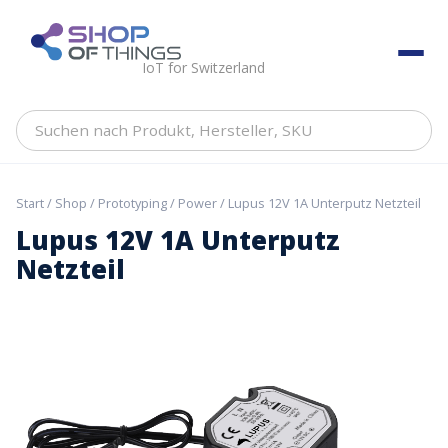
Skip
to
ShopOfThings
content
IoT for Switzerland
Suchen
nach
Produkt,
Hersteller,
Start
/
Shop
/
Prototyping
/
Power
/ Lupus 12V 1A Unterputz Netzteil
SKU
Lupus 12V 1A Unterputz
Netzteil