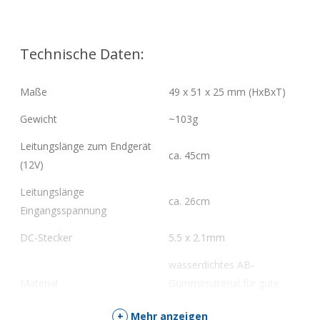
die
Warteliste
für
dieses
Technische Daten:
Produkt
zu
kommen
Maße
49 x 51 x 25 mm (HxBxT)
Gewicht
~103g
Leitungslänge zum Endgerät
ca. 45cm
(12V)
Leitungslänge
ca. 26cm
Eingangsspannung
DC-Stecker
5.5 x 2.1mm
wasserdichtes AB-
Material
Gummimaterial für gute
Wärmeableitung
+
Mehr anzeigen