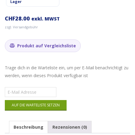
Lager
CHF
28.00
exkl. MWST
zzgl. Versandgebühr
Produkt auf Vergleichsliste
Trage dich in die Warteliste ein, um per E-Mail benachrichtigt zu
werden, wenn dieses Produkt verfügbar ist
Gib
deine
E-
AUF DIE WARTELISTE SETZEN
Mail-
Adresse
ein,
um
Beschreibung
Rezensionen (0)
auf