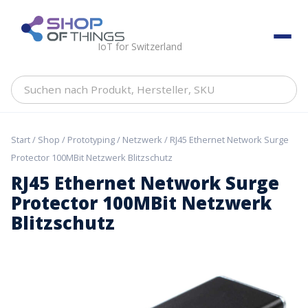
Skip
to
ShopOfThings
content
IoT for Switzerland
Suchen
nach
Produkt,
Hersteller,
Start
/
Shop
/
Prototyping
/
Netzwerk
/ RJ45 Ethernet Network Surge
SKU
Protector 100MBit Netzwerk Blitzschutz
RJ45 Ethernet Network Surge
Protector 100MBit Netzwerk
Blitzschutz