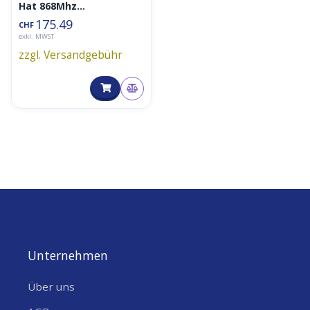
Hat 868Mhz
Concentrator WisLink-
175.49
CHF
LoRaWan 8Channel
exkl. MWST
Gateway TTN
zzgl. Versandgebühr
Compatible
Unternehmen
Über uns