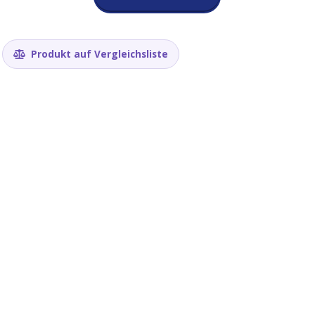
T-
ZigbeePA
ESP32-
C3
Produkt auf Vergleichsliste
TLSR8258
Menge