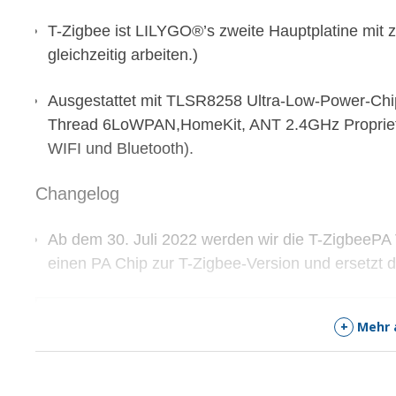
T-Zigbee ist LILYGO®’s zweite Hauptplatine mit
gleichzeitig arbeiten
.)
Ausgestattet mit
TLSR8258
Ultra-Low-Power-Chip
Thread 6LoWPAN,HomeKit, ANT 2.4GHz Propriet
WIFI und Bluetooth).
Changelog
Ab dem 30. Juli 2022 werden wir die T-ZigbeePA 
einen
PA Chip
zur T-Zigbee-Version und ersetzt 
+
Mehr 