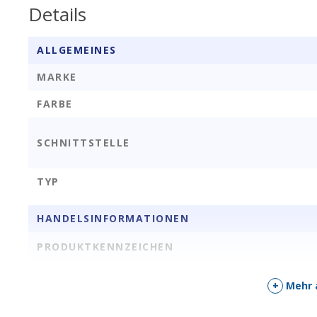
Details
ALLGEMEINES
MARKE
FARBE
SCHNITTSTELLE
TYP
HANDELSINFORMATIONEN
PRODUKTKENNZEICHEN
COO (COUNTRY OF ORIGIN)
+
Mehr 
SONSTIGE EIGENSCHAFTEN