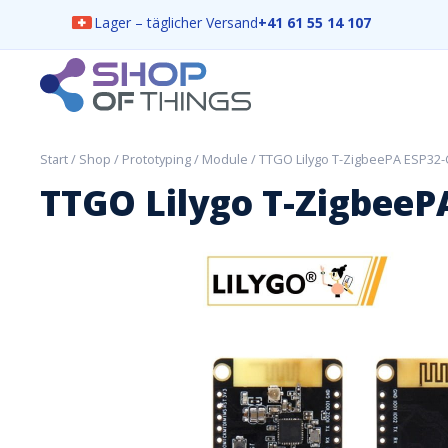
Lager – täglicher Versand
+41 61 55 14 107
Skip
to
content
ShopOfThings
Start
/
Shop
/
Prototyping
/
Module
/ TTGO Lilygo T-ZigbeePA ESP32
TTGO Lilygo T-ZigbeeP