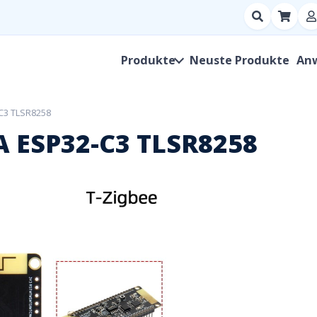
Suchen
nach
Produkt,
Produkte
Neuste Produkte
An
Hersteller,
SKU
-C3 TLSR8258
A ESP32-C3 TLSR8258