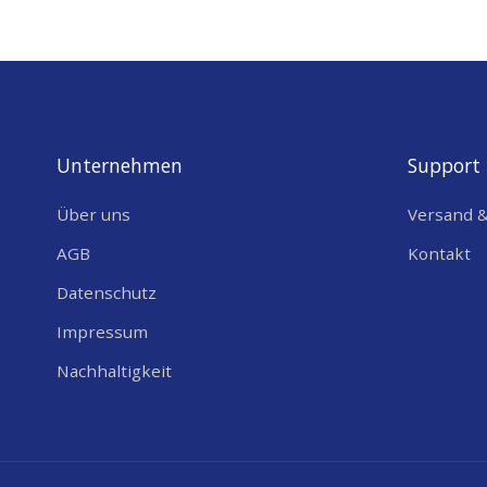
FEATURES
CPU
Unternehmen
Support
Über uns
Versand 
AGB
Kontakt
Datenschutz
Weitere
Inform
ationen
Impressum
https://github.com/Xinyuan-LilyGO/T-ZigBee
Nachhaltigkeit