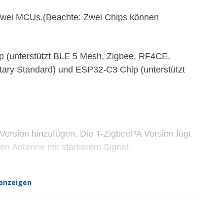
 zwei MCUs.(Beachte:
Zwei Chips können
 (unterstützt BLE 5 Mesh, Zigbee, RF4CE,
ary Standard) und
ESP32-C3
Chip (unterstützt
Version hinzufügen. Die T-ZigbeePA Version fügt
den
Antenne mit stärkerem Signal
.
anzeigen