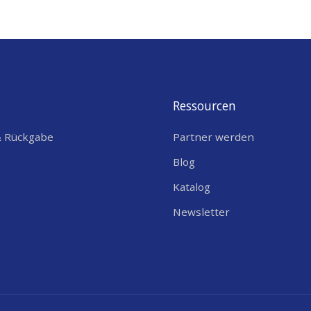
USB-C
LED
,
ESP32-C3 RISC-V
Ressourcen
& Rückgabe
Partner werden
Blog
Katalog
Newsletter