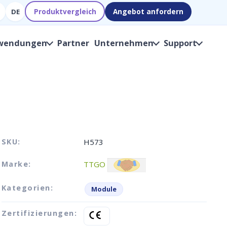
Produktvergleich
Angebot anfordern
DE
wendungen
Partner
Unternehmen
Support
SKU:
H573
Marke:
TTGO
Kategorien:
Module
Zertifizierungen: