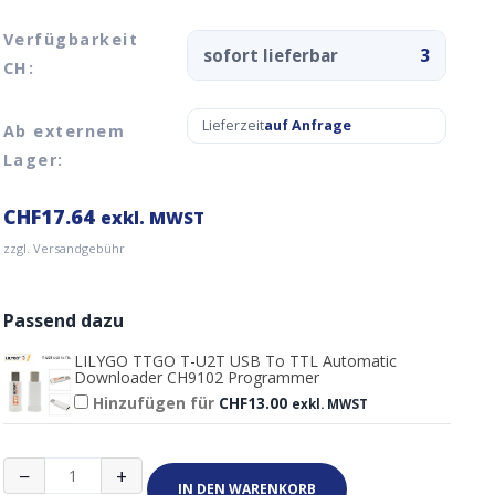
Verfügbarkeit
sofort lieferbar
3
CH:
Lieferzeit
auf Anfrage
Ab externem
Lager:
CHF
17.64
exkl. MWST
zzgl. Versandgebühr
Passend dazu
LILYGO TTGO T-U2T USB To TTL Automatic
Downloader CH9102 Programmer
Hinzufügen für
CHF
13.00
exkl. MWST
TTGO
−
+
Lilygo
IN DEN WARENKORB