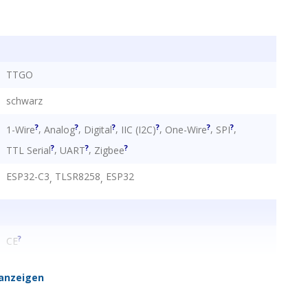
TTGO
schwarz
?
?
?
?
?
?
,
,
,
,
,
,
1-Wire
Analog
Digital
IIC (I2C)
One-Wire
SPI
?
?
?
,
,
TTL Serial
UART
Zigbee
ESP32-C3
TLSR8258
ESP32
,
,
?
CE
China
anzeigen