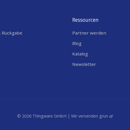
tion Computer Device Manager.
Ressourcen
e Gerät und führen Sie ein manuelles Update durch.
& Rückgabe
Partner werden
Blog
Katalog
Newsletter
© 2026 Thingware GmbH | Wir versenden grün 🌿