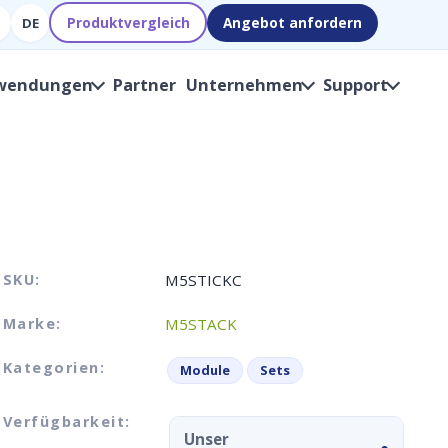
Produktvergleich
Angebot anfordern
DE
wendungen
Partner
Unternehmen
Support
SKU:
M5STICKC
Marke:
M5STACK
Kategorien:
Module
Sets
Verfügbarkeit:
Unser