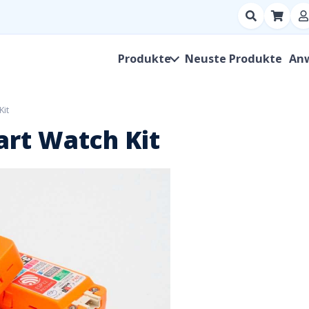
Suchen
nach
Produkt,
Produkte
Neuste Produkte
An
Hersteller,
SKU
Kit
rt Watch Kit