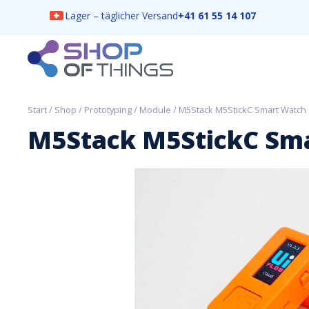
Lager – täglicher Versand
+41 61 55 14 107
Skip
to
content
ShopOfThings
Start
/
Shop
/
Prototyping
/
Module
/ M5Stack M5StickC Smart Watch 
M5Stack M5StickC Sma