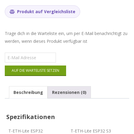
Produkt auf Vergleichsliste
Trage dich in die Warteliste ein, um per E-Mail benachrichtigt zu
werden, wenn dieses Produkt verfügbar ist
Gib
deine
E-
AUF DIE WARTELISTE SETZEN
Mail-
Adresse
ein,
um
Beschreibung
Rezensionen (0)
auf
die
Warteliste
für
Spezifikationen
dieses
Produkt
zu
T-ETH-Lite ESP32
T-ETH-Lite ESP32 S3