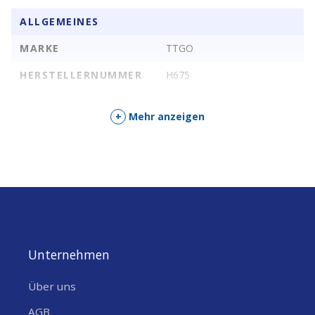
ALLGEMEINES
Wi-Fi: 802.11 b/g/n
Wi-Fi: 802.11 b/g/n
MARKE
TTGO
Kabellos
BLE 5 + Bluetooth
BR/EDRV4.2 +BLE
HERSTELLERNUMMER
H675
mesh
+
Mehr anzeigen
Button
Zurücksetzen + Hochfahren
Onboard
Ethernet + TF-Karte
Speicher
Flash: 16MB, PSRAM: 8MB
Unternehmen
Über uns
AGB