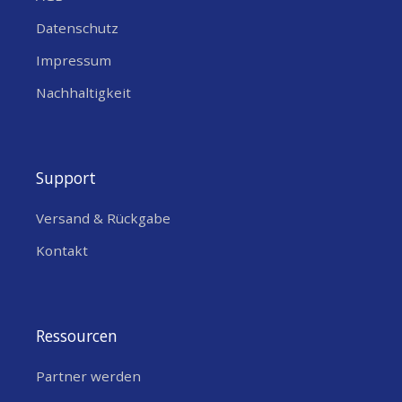
Datenschutz
Impressum
Nachhaltigkeit
Support
Versand & Rückgabe
Kontakt
Ressourcen
Beispielcode als Referenz [Github]
Partner werden