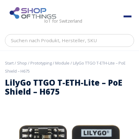
Skip
to
ShopOfThings
content
IoT for Switzerland
Suchen
nach
Produkt,
Hersteller,
Start
/
Shop
/
Prototyping
/
Module
/ LilyGo TTGO T-ETH-Lite – PoE
SKU
Shield – H675
LilyGo TTGO T-ETH-Lite – PoE
Shield – H675