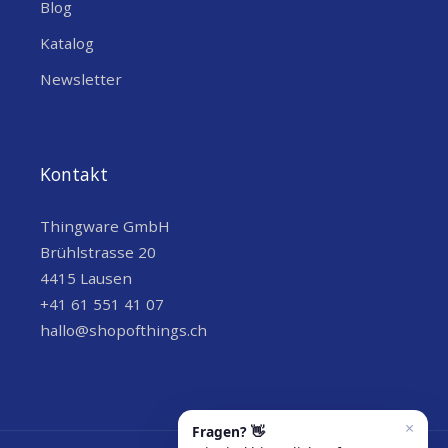
Blog
Wenn du technische Unterstützung brauchst, findest du unter
Katalog
folgendem Link weitere Details.
Newsletter
T-ETH-Lite
Kontakt
Thingware GmbH
Brühlstrasse 20
4415 Lausen
+41 61 551 41 07
hallo@shopofthings.ch
Größe