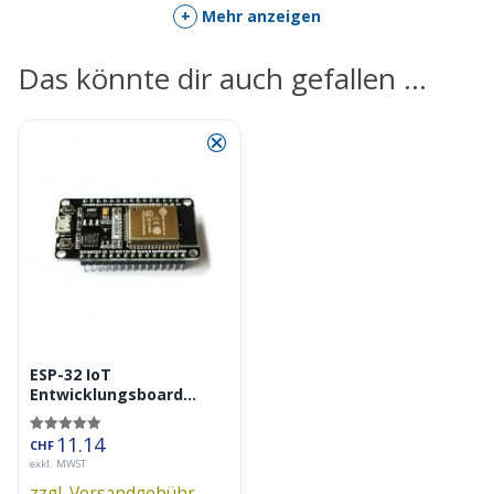
+
Mehr anzeigen
Das könnte dir auch gefallen …
⮿
ESP-32 IoT
Entwicklungsboard
ESP32 DEVKIT V1
11.14
Bewertet mit
CHF
5.00
exkl. MWST
von 5
zzgl. Versandgebühr