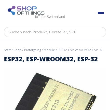
Skip
to
ShopOfThings
content
IoT for Switzerland
Suchen
nach
Produkt,
Hersteller,
Start
/
Shop
/
Prototyping
/
Module
/ ESP32, ESP-WROOM32, ESP-32
SKU
ESP32, ESP-WROOM32, ESP-32