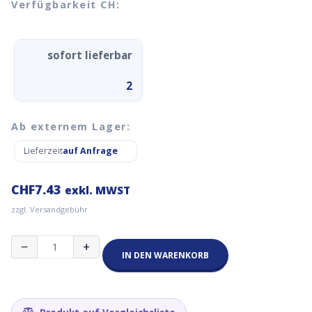
Verfügbarkeit CH:
sofort lieferbar
2
Ab externem Lager:
Lieferzeit
auf Anfrage
CHF
7.43
exkl. MWST
zzgl. Versandgebühr
ESP32,
−
+
ESP-
IN DEN WARENKORB
WROOM32,
ESP-
32
Menge