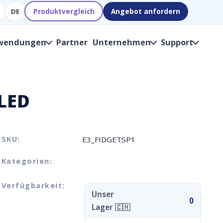
Produktvergleich
Angebot anfordern
DE
wendungen
Partner
Unternehmen
Support
 LED
SKU:
E3_FIDGETSP1
Kategorien:
Verfügbarkeit:
Unser
0
Lager 🇨🇭