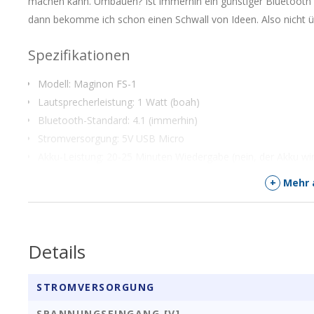
machen kann. Umbauen? Ist immerhin ein günstiger Bluetooth re
dann bekomme ich schon einen Schwall von Ideen. Also nicht ü
Spezifikationen
Modell: Maginon FS-1
Lautsprecherleistung: 1 Watt (boah)
Bluetooth-Standard: 4.1 (immerhin)
Stromversorgung: 5V USB Micro
Akku-Leistung: 20-25 Minuten Wiedergabe (nein, der Akku wi
Ladezeit: ca. 30 Minuten
+
Mehr 
Farbe: transparent
Inkl. 3.7V 35mAH Batterie
Details
STROMVERSORGUNG
SPANNUNGSEINGANG [V]