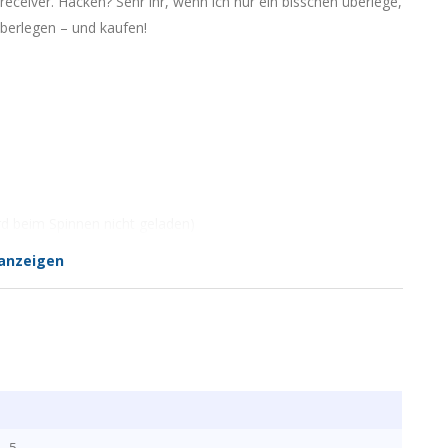
ceiver. Hacken? Sehr ihr, wenn ich nur ein bisschen überlege,
berlegen – und kaufen!
rd beim Spinnen nicht geladen)
anzeigen
5