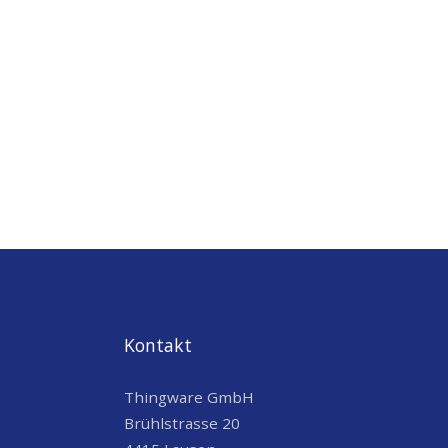
Kontakt
Thingware GmbH
Brühlstrasse 20