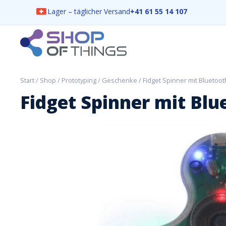
Lager – täglicher Versand
+41 61 55 14 107
Skip
to
content
ShopOfThings
Start
/
Shop
/
Prototyping
/
Geschenke
/ Fidget Spinner mit Bluetoo
Fidget Spinner mit Bl