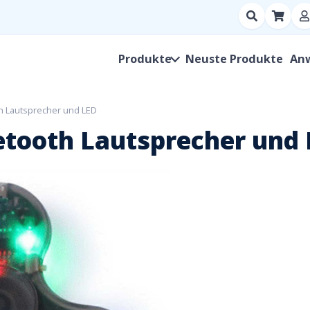
Suchen
nach
Produkt,
Produkte
Neuste Produkte
An
Hersteller,
SKU
th Lautsprecher und LED
uetooth Lautsprecher und