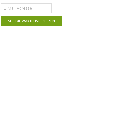
Gib
deine
E-
AUF DIE WARTELISTE SETZEN
Mail-
Adresse
ein,
um
auf
die
Warteliste
für
dieses
Produkt
zu
kommen