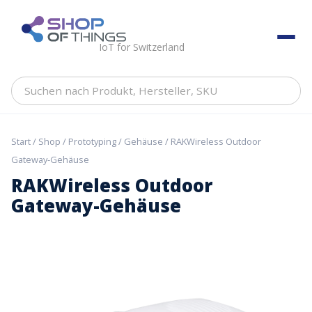
Skip
to
ShopOfThings
content
IoT for Switzerland
Suchen
nach
Produkt,
Hersteller,
Start
/
Shop
/
Prototyping
/
Gehäuse
/ RAKWireless Outdoor
SKU
Gateway-Gehäuse
RAKWireless Outdoor
Gateway-Gehäuse