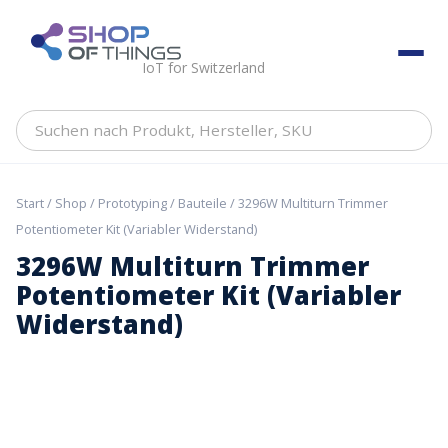
Skip
to
ShopOfThings
content
IoT for Switzerland
Suchen
nach
Produkt,
Hersteller,
Start
/
Shop
/
Prototyping
/
Bauteile
/ 3296W Multiturn Trimmer
SKU
Potentiometer Kit (Variabler Widerstand)
3296W Multiturn Trimmer
Potentiometer Kit (Variabler
Widerstand)