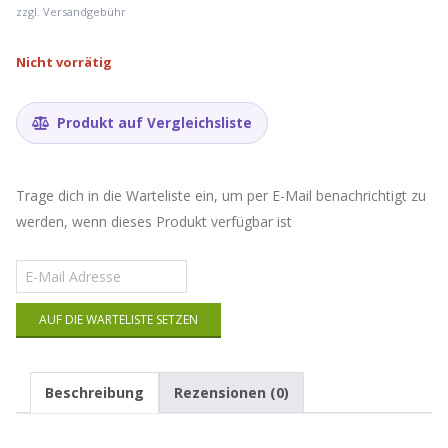
zzgl. Versandgebühr
Nicht vorrätig
Produkt auf Vergleichsliste
Trage dich in die Warteliste ein, um per E-Mail benachrichtigt zu
werden, wenn dieses Produkt verfügbar ist
Gib
deine
E-
AUF DIE WARTELISTE SETZEN
Mail-
Adresse
ein,
um
Beschreibung
Rezensionen (0)
auf
die
Warteliste