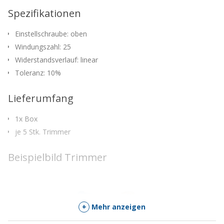
für
Spezifikationen
dieses
Produkt
Einstellschraube: oben
zu
kommen
Windungszahl: 25
Widerstandsverlauf: linear
Toleranz: 10%
Lieferumfang
1x Box
je 5 Stk. Trimmer
Beispielbild Trimmer
+
Mehr anzeigen