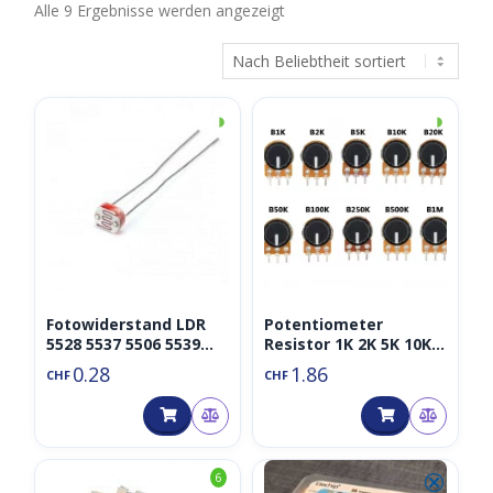
Nach
Alle 9 Ergebnisse werden angezeigt
Beliebtheit
sortiert
◑
◑
Fotowiderstand LDR
Potentiometer
5528 5537 5506 5539
Resistor 1K 2K 5K 10K
5508 5516
20K 50K 100K 500K Ohm
0.28
1.86
CHF
CHF
3 Pin Linear Taper
⮿
6