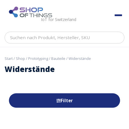
Skip
to
ShopOfThings
content
IoT for Switzerland
Suchen
nach
Produkt,
Hersteller,
Start
/
Shop
/
Prototyping
/
Bauteile
/ Widerstände
SKU
Widerstände
Filter