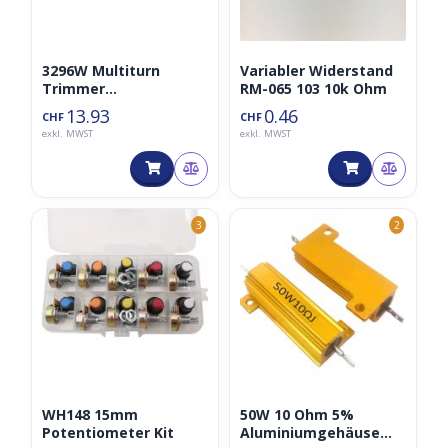
3296W Multiturn
Variabler Widerstand
Trimmer
RM-065 103 10k Ohm
Potentiometer Kit
13.93
0.46
CHF
CHF
(Variabler Widerstand)
exkl. MWST
exkl. MWST
3
2
WH148 15mm
50W 10 Ohm 5%
Potentiometer Kit
Aluminiumgehäuse