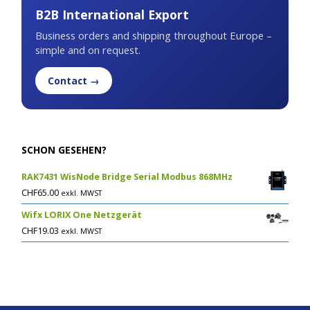
B2B International Export
Business orders and shipping throughout Europe –
simple and on request.
Contact →
SCHON GESEHEN?
RAK7431 WisNode Bridge Serial Modbus 868MHz
CHF
65.00
exkl. MWST
Wifx LORIX One Netzgerät
CHF
19.03
exkl. MWST