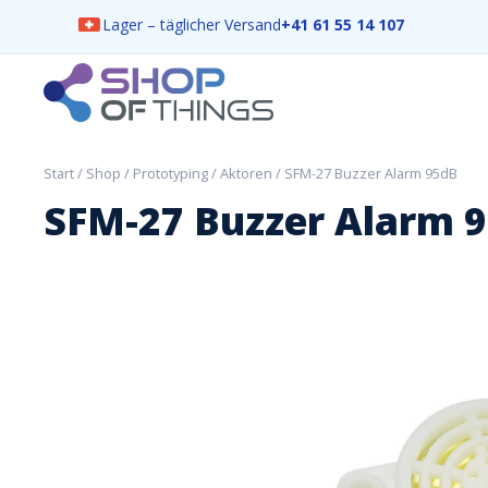
Lager – täglicher Versand
+41 61 55 14 107
Skip
to
content
ShopOfThings
Start
/
Shop
/
Prototyping
/
Aktoren
/ SFM-27 Buzzer Alarm 95dB
SFM-27 Buzzer Alarm 