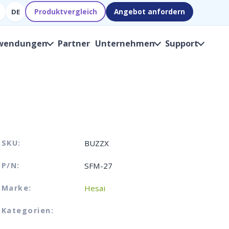
Produktvergleich
Angebot anfordern
DE
wendungen
Partner
Unternehmen
Support
SKU:
BUZZX
P/N:
SFM-27
Marke:
Hesai
Kategorien: