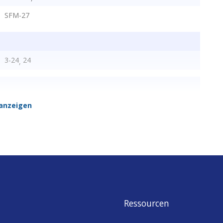
SFM-27
3-24
24
,
Buzzer
anzeigen
2
Alarm
Befestigungslöcher
,
Ressourcen