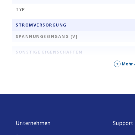
TYP
STROMVERSORGUNG
SPANNUNGSEINGANG [V]
SONSTIGE EIGENSCHAFTEN
AKTOREN
+
Mehr 
PINS
FEATURES
Unternehmen
Support