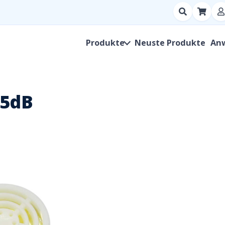
Suchen
nach
Produkt,
Produkte
Neuste Produkte
An
Hersteller,
SKU
95dB