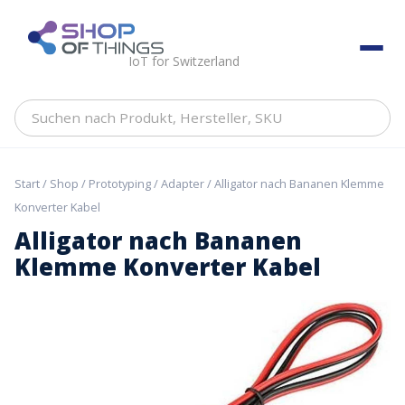
Skip
to
ShopOfThings
content
IoT for Switzerland
Suchen
nach
Produkt,
Hersteller,
Start
/
Shop
/
Prototyping
/
Adapter
/ Alligator nach Bananen Klemme
SKU
Konverter Kabel
Alligator nach Bananen
Klemme Konverter Kabel