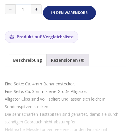
Alligator
−
+
nach
IN DEN WARENKORB
Bananen
Klemme
Konverter
Kabel
Produkt auf Vergleichsliste
Menge
Beschreibung
Rezensionen (0)
Eine Seite: Ca. 4mm Bananenstecker.
Eine Seite: Ca. 35mm kleine Größe Alligator.
Alligator Clips sind voll isoliert und lassen sich leicht in
Sondenspitzen stecken
Die sehr scharfen Tastspitzen sind gehärtet, damit sie durch
ständigen Gebrauch nicht abstumpfen
Elektrische Messleitungen geeignet für den Einsatz mit