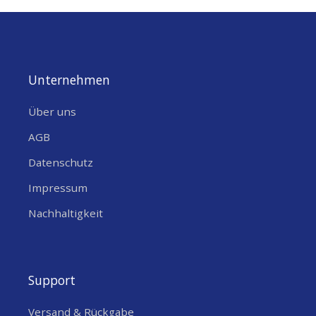
Ja
Es bietet eine Reichweite von 80 m und unterstützt sowohl das
ENTHALTEN
iBeacon als auch das Eddystone Protokoll.
ANZAHL BATTERIEN
1
Konfiguration der EYE-App
BATTERIETYP
?
?
,
Li-MnO2
Lithium
Unternehmen
Die Geräte arbeiten kontinuierlich und sind sofort einsatzbereit.
BATTERIEFORMAT
?
CR2450
Über uns
Die Standard-Sensoreinstellungen sind:
BATTERIE
• Sendeleistung bei 2 dBm
Ja
AGB
AUSTAUSCHBAR
• Datenübermittlung in 3-Sekunden-Intervallen
Datenschutz
• Eddystone-Protokoll
MECHNICS/DESIGN
Impressum
Um diese Einstellungen zu ändern, musst du:
PRODUKTGEWICHT (G)
18
Nachhaltigkeit
WIDTH (MM)
56.6
Die EYE-APP herunterladen und installieren. Mit dieser App
kannst du die sichtbaren Teltonika EYE-Geräte scannen, ihren
LENGTH (MM)
38
Status überprüfen oder dich zur Konfiguration oder Firmware-
Support
HEIGHT (MM)
13
Aktualisierung verbinden.
Versand & Rückgabe
IP CODE / SCHUTZART
?