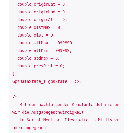
  double originLat = 0;

  double originLon = 0;

  double originAlt = 0;

  double distMax = 0;

  double dist = 0;

  double altMax = -999999;

  double altMin = 999999;

  double spdMax = 0;

  double prevDist = 0;

};

GpsDataState_t gpsState = {};

/*

   Mit der nachfolgenden Konstante definieren 
wir die Ausgabegeschwindigkeit

   im Serial Monitor. Diese wird in Milliseku
nden angegeben.
