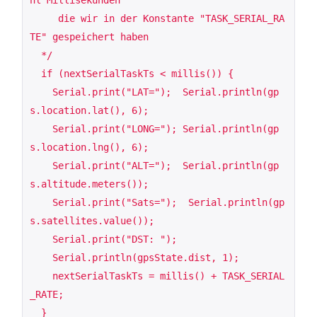
     die wir in der Konstante "TASK_SERIAL_RA
TE" gespeichert haben

  */

  if (nextSerialTaskTs < millis()) {

    Serial.print("LAT=");  Serial.println(gp
s.location.lat(), 6);

    Serial.print("LONG="); Serial.println(gp
s.location.lng(), 6);

    Serial.print("ALT=");  Serial.println(gp
s.altitude.meters());

    Serial.print("Sats=");  Serial.println(gp
s.satellites.value());

    Serial.print("DST: ");

    Serial.println(gpsState.dist, 1);

    nextSerialTaskTs = millis() + TASK_SERIAL
_RATE;

  }
