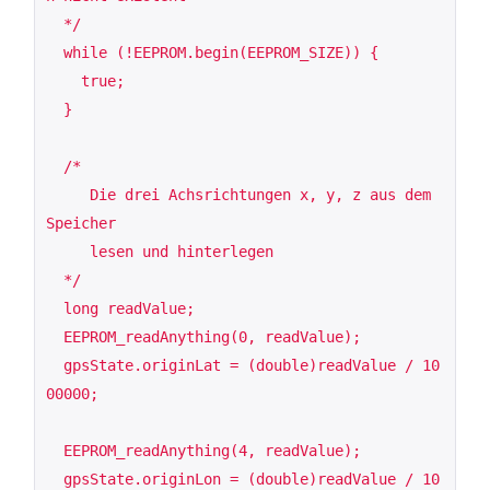
  */

  while (!EEPROM.begin(EEPROM_SIZE)) {

    true;

  }

  /*

     Die drei Achsrichtungen x, y, z aus dem 
Speicher

     lesen und hinterlegen

  */

  long readValue;

  EEPROM_readAnything(0, readValue);

  gpsState.originLat = (double)readValue / 10
00000;

  EEPROM_readAnything(4, readValue);

  gpsState.originLon = (double)readValue / 10