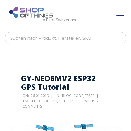
Skip
to
ShopOfThings
content
IoT for Switzerland
Suchen
nach
Produkt,
Hersteller,
SKU
GY-NEO6MV2 ESP32
GPS Tutorial
ON:
26.01.2019
IN:
BLOG
,
CODE
,
ESP32
TAGGED:
CODE
,
GPS
,
TUTORIALS
WITH:
8
COMMENTS