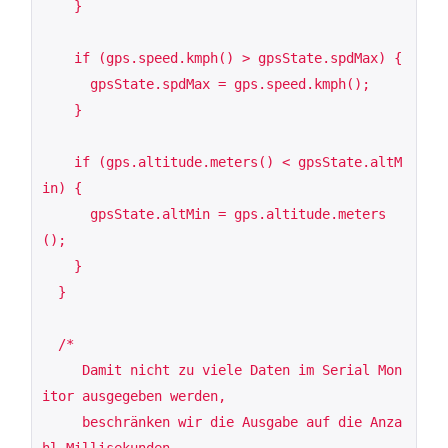
    }

    if (gps.speed.kmph() > gpsState.spdMax) {

      gpsState.spdMax = gps.speed.kmph();

    }

    if (gps.altitude.meters() < gpsState.altM
in) {

      gpsState.altMin = gps.altitude.meters
();

    }

  }

  /*

     Damit nicht zu viele Daten im Serial Mon
itor ausgegeben werden,

     beschränken wir die Ausgabe auf die Anza
hl Millisekunden
