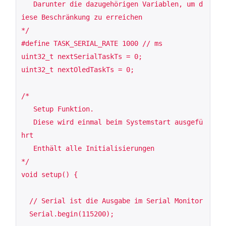
   Darunter die dazugehörigen Variablen, um d
iese Beschränkung zu erreichen

*/

#define TASK_SERIAL_RATE 1000 // ms

uint32_t nextSerialTaskTs = 0;

uint32_t nextOledTaskTs = 0;

/*

   Setup Funktion.

   Diese wird einmal beim Systemstart ausgefü
hrt

   Enthält alle Initialisierungen

*/

void setup() {

  // Serial ist die Ausgabe im Serial Monitor

  Serial.begin(115200);
