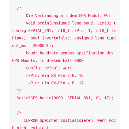
  /*

      Die Verbindung mit dem GPS Modul. Wir

      void begin(unsigned long baud, uint32_t 
config=SERIAL_8N1, int8_t rxPin=-1, int8_t tx
Pin=-1, bool invert=false, unsigned long time
out_ms = 20000UL);

      baud: baudrate gemäss Spzifikation des 
GPS Moduls, in diesem Fall 9600

      config: default Wert

      rxPin: ein RX-Pin z.B. 16

      txPin: ein RX-Pin z.B. 17

  */

  SerialGPS.begin(9600, SERIAL_8N1, 16, 17);

  /*

     EEPROM Speicher initialisieren, wenn noc
h nicht existent
