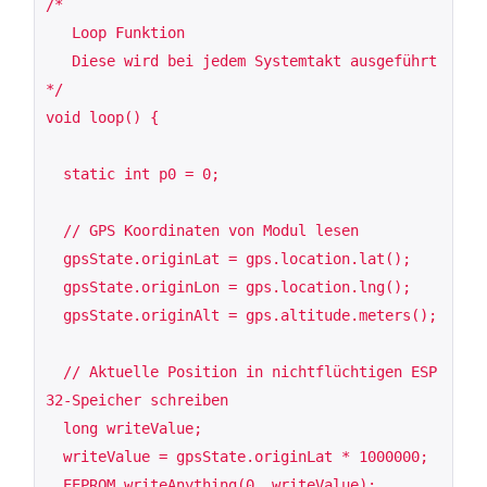
/*

   Loop Funktion

   Diese wird bei jedem Systemtakt ausgeführt

*/

void loop() {

  static int p0 = 0;

  // GPS Koordinaten von Modul lesen

  gpsState.originLat = gps.location.lat();

  gpsState.originLon = gps.location.lng();

  gpsState.originAlt = gps.altitude.meters();

  // Aktuelle Position in nichtflüchtigen ESP
32-Speicher schreiben

  long writeValue;

  writeValue = gpsState.originLat * 1000000;

  EEPROM_writeAnything(0, writeValue);
