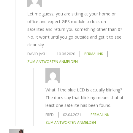
Let me guess, you are sitting at your home or
office and expect GPS module to lock on
satellites and return you something other than 0?
No, it won’t until you go outside and get it to see
clear sky.
DAVID JASHI
10.06.2020
PERMALINK
ZUM ANTWORTEN ANMELDEN
What if the blue LED is actually blinking?
The docs say that blinking means that at
least one satellite has been found.
FRED
02.04.2021
PERMALINK
ZUM ANTWORTEN ANMELDEN