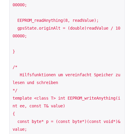
00000;

  EEPROM_readAnything(8, readValue);

  gpsState.originAlt = (double)readValue / 10
00000;

}

/*

   Hilfsfunktionen um vereinfacht Speicher zu 
lesen und schreiben

*/

template <class T> int EEPROM_writeAnything(i
nt ee, const T& value)

{

  const byte* p = (const byte*)(const void*)&
value;
