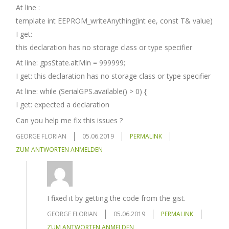
At line :
template int EEPROM_writeAnything(int ee, const T& value)
I get:
this declaration has no storage class or type specifier
At line: gpsState.altMin = 999999;
I get: this declaration has no storage class or type specifier
At line: while (SerialGPS.available() > 0) {
I get: expected a declaration
Can you help me fix this issues ?
GEORGE FLORIAN
05.06.2019
PERMALINK
ZUM ANTWORTEN ANMELDEN
I fixed it by getting the code from the gist.
GEORGE FLORIAN
05.06.2019
PERMALINK
ZUM ANTWORTEN ANMELDEN