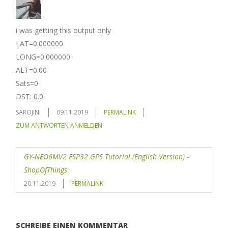
i was getting this output only
LAT=0.000000
LONG=0.000000
ALT=0.00
Sats=0
DST: 0.0
SAROJINI
09.11.2019
PERMALINK
ZUM ANTWORTEN ANMELDEN
GY-NEO6MV2 ESP32 GPS Tutorial (English Version) -
ShopOfThings
20.11.2019
PERMALINK
SCHREIBE EINEN KOMMENTAR