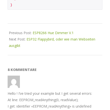
}
2019-
01-
Previous Post:
ESP8266 Hue Dimmer V.1
26
Next Post:
ESP32 Flappybird, oder wie man Webseiten
ausgibt
8 KOMMENTARE
Hello ! I’ve tried your example but I get several errors:
At line: EEPROM_readAnything(0, readValue);
I get: identifier «EEPROM_readAnything» is undefined