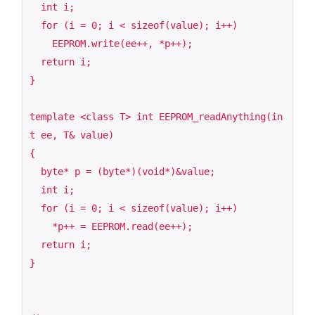
  int i;

  for (i = 0; i < sizeof(value); i++)

    EEPROM.write(ee++, *p++);

  return i;

}

template <class T> int EEPROM_readAnything(in
t ee, T& value)

{

  byte* p = (byte*)(void*)&value;

  int i;

  for (i = 0; i < sizeof(value); i++)

    *p++ = EEPROM.read(ee++);

  return i;

}
