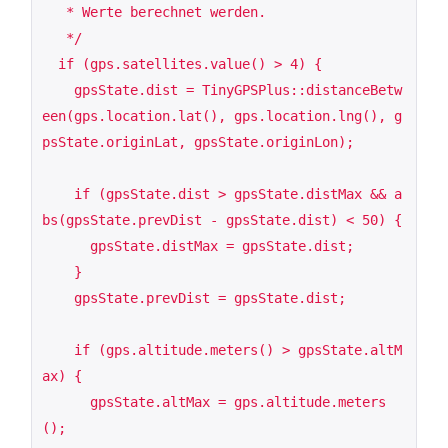
   * Werte berechnet werden.

   */

  if (gps.satellites.value() > 4) {

    gpsState.dist = TinyGPSPlus::distanceBetw
een(gps.location.lat(), gps.location.lng(), g
psState.originLat, gpsState.originLon);

    if (gpsState.dist > gpsState.distMax && a
bs(gpsState.prevDist - gpsState.dist) < 50) {

      gpsState.distMax = gpsState.dist;

    }

    gpsState.prevDist = gpsState.dist;

    if (gps.altitude.meters() > gpsState.altM
ax) {

      gpsState.altMax = gps.altitude.meters
();
