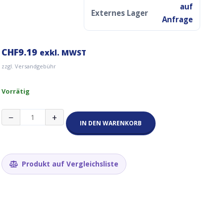
auf
Externes Lager
Anfrage
CHF
9.19
exkl. MWST
zzgl. Versandgebühr
Vorrätig
Universal
−
+
Laptop
IN DEN WARENKORB
Kabel
Schweizer
Stecker
3-
Produkt auf Vergleichsliste
polig
1m
0.75mm²
Menge