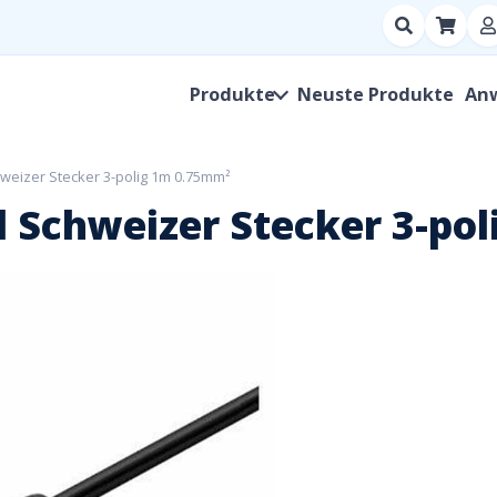
Suchen
nach
Produkt,
Produkte
Neuste Produkte
An
Hersteller,
SKU
hweizer Stecker 3-polig 1m 0.75mm²
l Schweizer Stecker 3-po