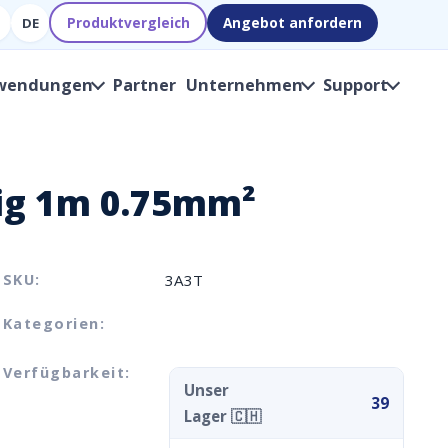
Produktvergleich
Angebot anfordern
DE
wendungen
Partner
Unternehmen
Support
lig 1m 0.75mm²
SKU:
3A3T
Kategorien:
Verfügbarkeit:
Unser
39
Lager 🇨🇭