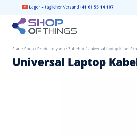
Lager – täglicher Versand
+41 61 55 14 107
Skip
to
content
ShopOfThings
Start
/
Shop
/
Produktetypen
/
Zubehör
/ Universal Laptop Kabel Sc
Universal Laptop Kabe