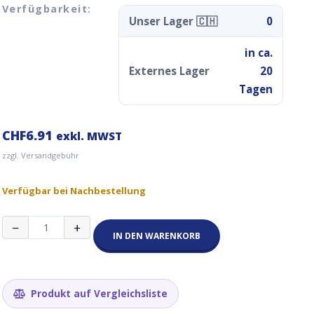
Verfügbarkeit:
Unser Lager 🇨🇭
0
in ca.
Externes Lager
20
Tagen
CHF
6.91
exkl. MWST
zzgl. Versandgebühr
Verfügbar bei Nachbestellung
Reiseadapter
−
+
Euro/T12
IN DEN WARENKORB
CH
weiss
Menge
Produkt auf Vergleichsliste