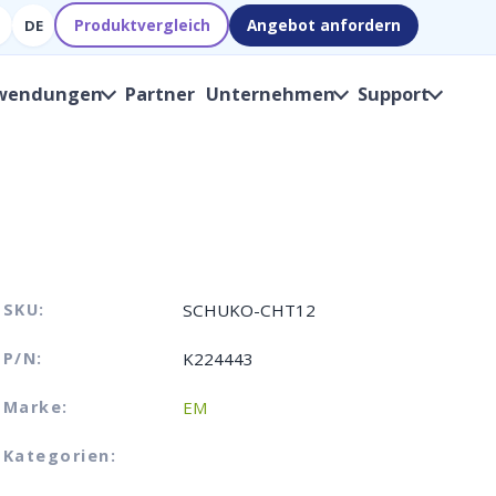
Produktvergleich
Angebot anfordern
DE
wendungen
Partner
Unternehmen
Support
SKU:
SCHUKO-CHT12
P/N:
K224443
Marke:
EM
Kategorien: