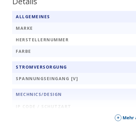
Details
ALLGEMEINES
MARKE
HERSTELLERNUMMER
FARBE
STROMVERSORGUNG
SPANNUNGSEINGANG [V]
MECHNICS/DESIGN
IP CODE / SCHUTZART
+
Mehr 
HANDELSINFORMATIONEN
EAN