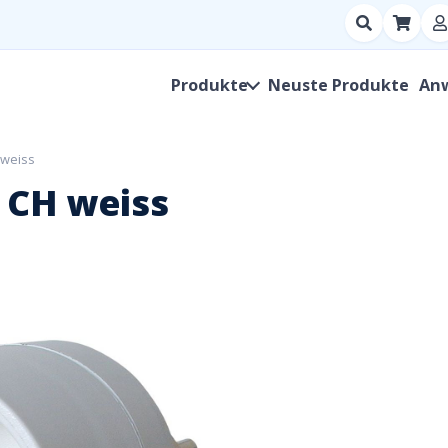
Suchen
nach
Produkt,
Produkte
Neuste Produkte
An
Hersteller,
SKU
 weiss
 CH weiss