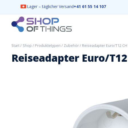
Lager – täglicher Versand
+41 61 55 14 107
Skip
to
content
ShopOfThings
Start
/
Shop
/
Produktetypen
/
Zubehör
/ Reiseadapter Euro/T12 CH
Reiseadapter Euro/T12