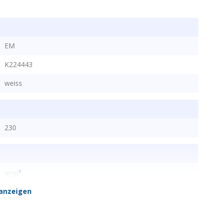
EM
K224443
weiss
230
?
IP20
anzeigen
7611664151248