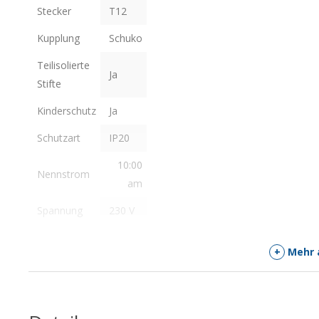
Stecker
T12
Kupplung
Schuko
Teilisolierte
Ja
Stifte
Kinderschutz
Ja
Schutzart
IP20
10:00
Nennstrom
am
Spannung
230 V
+
Mehr 