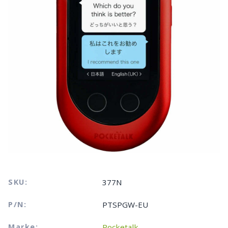
SKU:
377N
P/N:
PTSPGW-EU
Marke:
Pocketalk