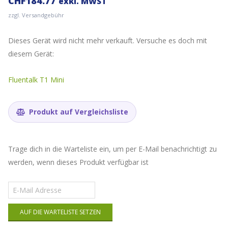
CHF
184.77
exkl. MWST
zzgl. Versandgebühr
Dieses Gerät wird nicht mehr verkauft. Versuche es doch mit
diesem Gerät:
Fluentalk T1 Mini
Produkt auf Vergleichsliste
Trage dich in die Warteliste ein, um per E-Mail benachrichtigt zu
werden, wenn dieses Produkt verfügbar ist
Gib
deine
E-
AUF DIE WARTELISTE SETZEN
Mail-
Adresse