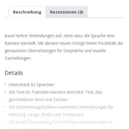
ein,
um
Beschreibung
Rezensionen (0)
auf
die
Warteliste
für
Baue tiefere Verbindungen auf, ohne dass die Sprache eine
dieses
Produkt
Barriere darstellt. Mit diesem neuen Design bietet Pocketalk die
zu
genauesten Übersetzungen für Gespräche und visuelle
kommen
Darstellungen.
Details
Unterstützt 82 Sprachen
Die Text-to-Translate-Kamera übersetzt Text, das
geschriebene Wort und Zeichen
Die Umrechnungsfunktion berechnet Umrechnungen für
Währung, Länge, Breite und Temperatur
Ein-Knopf-Übersetzung für einfachere Übersetzungen in