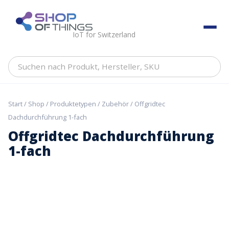
Skip
to
ShopOfThings
content
IoT for Switzerland
Suchen
nach
Produkt,
Hersteller,
Start
/
Shop
/
Produktetypen
/
Zubehör
/ Offgridtec
SKU
Dachdurchführung 1-fach
Offgridtec Dachdurchführung
1-fach