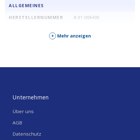
ALLGEMEINES
Robustes Anti-UV ABS-Material in
HERSTELLERNUMMER
8-01-006430
Weiss, das auch bei
Sonneneinstrahlung langlebig bleibt.
+
Mehr anzeigen
Flexibel für Kabel mit einem
Außendurchmesser von 3 bis 12 mm –
vielseitig einsetzbar.
Einfache Montage mit empfohlenem
Karosseriekleber (z. B. Sika 252) für
eine sichere Befestigung.
Unternehmen
Wo du die Dachdurchführung
Über uns
einsetzen kannst
AGB
Installation von Solarkabeln auf
Datenschutz
Wohnmobilen – für eine saubere und