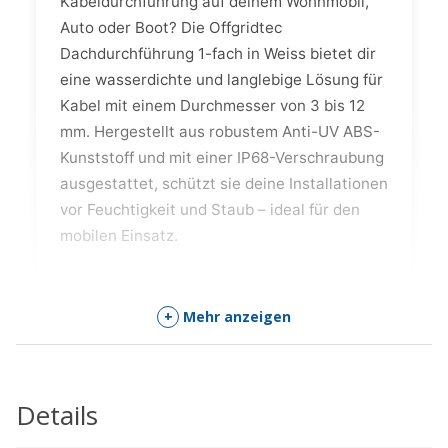
Kabeldurchführung auf deinem Wohnmobil,
Auto oder Boot? Die Offgridtec
Dachdurchführung 1-fach in Weiss bietet dir
eine wasserdichte und langlebige Lösung für
Kabel mit einem Durchmesser von 3 bis 12
mm. Hergestellt aus robustem Anti-UV ABS-
Kunststoff und mit einer IP68-Verschraubung
ausgestattet, schützt sie deine Installationen
vor Feuchtigkeit und Staub – ideal für den
mobilen Einsatz.
Die Highlights der Offgridtec
+
Mehr anzeigen
Dachdurchführung 1-fach
Wasserdichter Schutz dank IP68-
Details
Verschraubung – perfekt gegen
Feuchtigkeit und Staub.