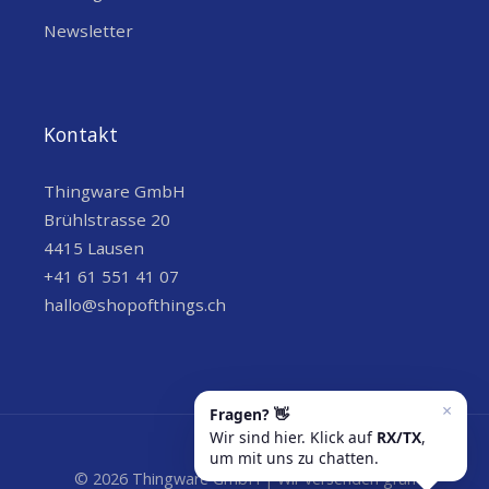
Anti-UV ABS-
Newsletter
Material
Kunststoff
Farbe
Weiss
Kontakt
Gewicht
0,036 kg
Thingware GmbH
Eingänge
1-fach
Brühlstrasse 20
4415 Lausen
Kabeldurchmesser
3 bis 12 mm
+41 61 551 41 07
hallo@shopofthings.ch
IP68 (wasserdicht
Schutzart
und staubdicht)
1x PEG-
Verschraubung
Verschraubung mit
Gummidichtring
© 2026 Thingware GmbH | Wir versenden grün