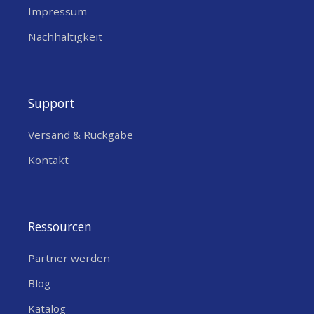
Impressum
sichere Verkabelung.
Nachhaltigkeit
Verwendung auf Booten, um elektrische
Leitungen wasserdicht durch das Deck
zu führen.
Support
Einsatz auf Autos oder Transportern, z.
B. für Beleuchtung oder
Versand & Rückgabe
Kommunikationssysteme.
Kontakt
Technische Spezifikationen
Ressourcen
SPEZIFIKATION
DETAILS
Partner werden
Abmessungen
113 mm x 60 mm x
Blog
(LxBxH)
37 mm
Katalog