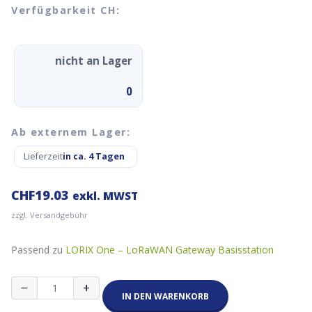
Verfügbarkeit CH:
nicht an Lager
0
Ab externem Lager:
Lieferzeit
in ca. 4 Tagen
CHF
19.03
exkl. MWST
zzgl. Versandgebühr
Passend zu
LORIX One – LoRaWAN Gateway Basisstation
Antennen-
−
+
Ableiter
IN DEN WARENKORB
Menge