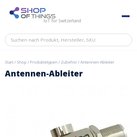
Skip
to
ShopOfThings
content
IoT for Switzerland
Suchen
nach
Produkt,
Hersteller,
Start
/
Shop
/
Produktetypen
/
Zubehör
/ Antennen-Ableiter
SKU
Antennen-Ableiter