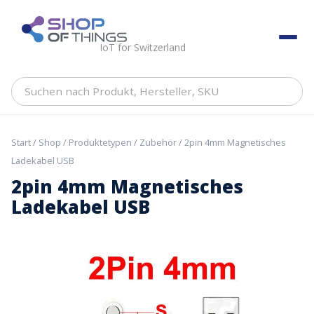
Skip
to
ShopOfThings
content
IoT for Switzerland
Suchen
nach
Produkt,
Hersteller,
Start
/
Shop
/
Produktetypen
/
Zubehör
/ 2pin 4mm Magnetisches
SKU
Ladekabel USB
2pin 4mm Magnetisches
Ladekabel USB