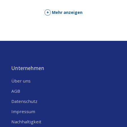
in eine Vielzahl von elektronischen Geräten ermöglichen. Mit
einem Durchmesser von 3,50 mm für die Magnetkontakte und
+
Mehr anzeigen
einem Pinabstand von 7,62 mm ist dieses Ladekabel so
konzipiert, dass es universell für USB-kompatible Geräte
verwendet werden kann. Es bietet eine robuste Bauweise mit
einer Länge von 21,90 mm und einer Breite von 17,00 mm an
der breitesten Stelle der Magnetanschlussstelle.
Unternehmen
Über uns
AGB
Datenschutz
Impressum
Nachhaltigkeit