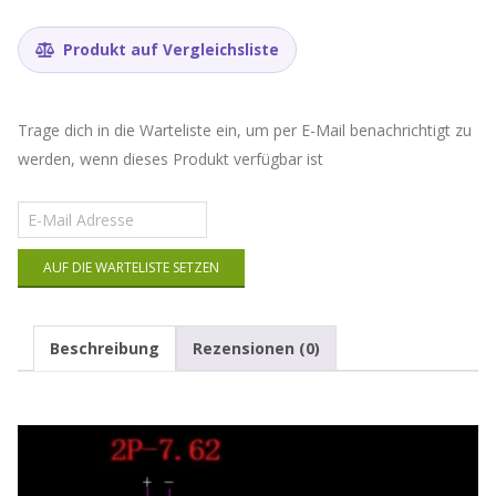
Produkt auf Vergleichsliste
Trage dich in die Warteliste ein, um per E-Mail benachrichtigt zu
werden, wenn dieses Produkt verfügbar ist
Gib
deine
E-
AUF DIE WARTELISTE SETZEN
Mail-
Adresse
ein,
um
Beschreibung
Rezensionen (0)
auf
die
Warteliste
für
dieses
Produkt
zu