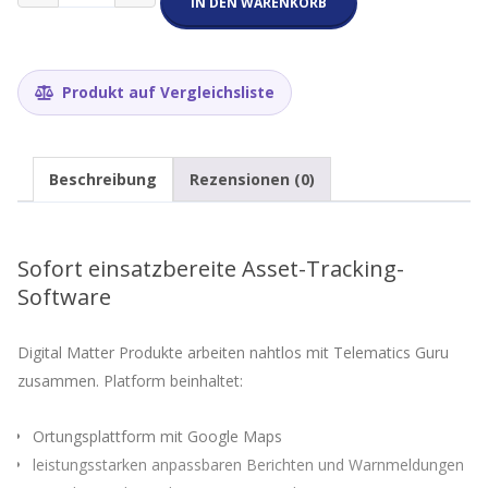
Matter
IN DEN WARENKORB
Telematics
Guru
Subscription
Classic
Produkt auf Vergleichsliste
(Probeabo
3
Monate,
inkl.
Beschreibung
Rezensionen (0)
50
SMS)
Menge
Sofort einsatzbereite Asset-Tracking-
Software
Digital Matter Produkte arbeiten nahtlos mit Telematics Guru
zusammen. Platform beinhaltet:
Ortungsplattform mit Google Maps
leistungsstarken anpassbaren Berichten und Warnmeldungen