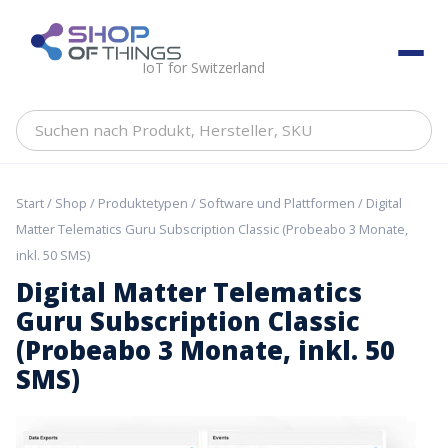
Skip
to
ShopOfThings
content
IoT for Switzerland
Suchen
nach
Produkt,
Hersteller,
Start
/
Shop
/
Produktetypen
/
Software und Plattformen
/ Digital
SKU
Matter Telematics Guru Subscription Classic (Probeabo 3 Monate,
inkl. 50 SMS)
Digital Matter Telematics
Guru Subscription Classic
(Probeabo 3 Monate, inkl. 50
SMS)