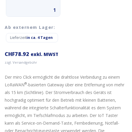
1
Ab externem Lager:
Lieferzeit
in ca. 4 Tagen
CHF
78.92
exkl. MWST
zzgl. Versandgebühr
Der miro Click ermöglicht die drahtlose Verbindung zu einem
®
LoRaWAN
-basierten Gateway über eine Entfernung von mehr
als 15 km (Sichtlinie). Der Stromverbrauch des Geräts ist
hochgradig optimiert für den Betrieb mit kleinen Batterien,
während die integrierte Schalterfunktionalität es dem System
ermöglicht, im Tiefschlafmodus zu arbeiten. Der IoT Taster
kann als Service-on-Demand-Taste, Fernbedienung, Notfall-
oder Benachrichtigungstaste verwendet werden. Die