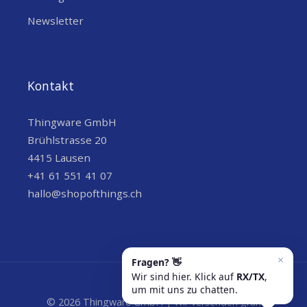
H
Newsletter
HANDELSINFORMATIONEN
COO (COUNTRY OF
Schweiz
Kontakt
ORIGIN)
HS CODE
8517629900
Thingware GmbH
Brühlstrasse 20
SONSTIGE EIGENSCHAFTEN
4415 Lausen
SENSOREN
Taster
+41 61 551 41 07
hallo@shopofthings.ch
INTERNAL STORAGE
none
EXTERNAL STORAGE
No
© 2026 Thingware GmbH | Wir versenden grün