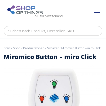
Skip
to
ShopOfThings
content
IoT for Switzerland
Suchen
nach
Produkt,
Hersteller,
Start
/
Shop
/
Produktetypen
/
Schalter
/ Miromico Button – miro Click
SKU
Miromico Button – miro Click