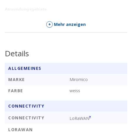
Anwendungsgebiete
IoT-Anwendungen mit niedriger Datenrate
+
Mehr anzeigen
Low Power RF-System
Drahtlose Benachrichtigung
Industrie- und Hausautomation
Details
Facility Management Dienstleistungen
ALLGEMEINES
MARKE
Miromico
FARBE
weiss
CONNECTIVITY
CONNECTIVITY
?
LoRaWAN
LORAWAN