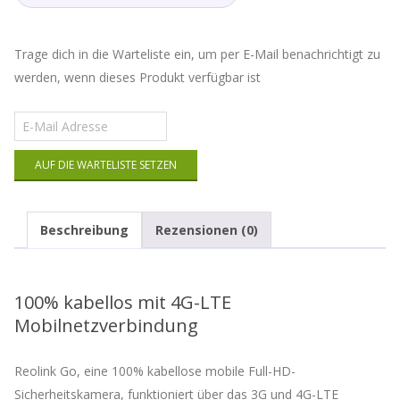
Trage dich in die Warteliste ein, um per E-Mail benachrichtigt zu
werden, wenn dieses Produkt verfügbar ist
Gib
deine
E-
AUF DIE WARTELISTE SETZEN
Mail-
Adresse
ein,
um
Beschreibung
Rezensionen (0)
auf
die
Warteliste
für
100% kabellos mit 4G-LTE
dieses
Mobilnetzverbindung
Produkt
zu
kommen
Reolink Go, eine 100% kabellose mobile Full-HD-
Sicherheitskamera, funktioniert über das 3G und 4G-LTE