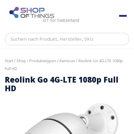
Skip
to
ShopOfThings
content
IoT for Switzerland
Suchen
nach
Produkt,
Hersteller,
Start
/
Shop
/
Produktetypen
/
Kameras
/ Reolink Go 4G-LTE 1080p
SKU
Full HD
Reolink Go 4G-LTE 1080p Full
HD