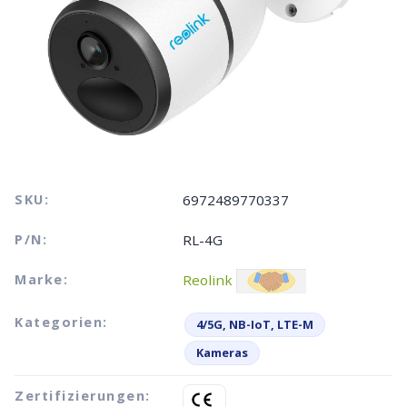
SKU:
6972489770337
P/N:
RL-4G
Marke:
Reolink
Kategorien:
4/5G, NB-IoT, LTE-M
Kameras
Zertifizierungen: