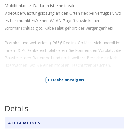
Mobilfunknetz. Dadurch ist eine ideale
Videoüberwachungslösung an den Orten flexibel verfügbar, wo
es beschränkten/keinen WLAN-Zugriff sowie keinen
Stromanschluss gibt. Kabelsalat gehört der Vergangenheit!
Portabel und wetterfest (IP65)! Reolink Go lässt sich überall im
Innen- & Außenbereich platzieren. Sie können den Vorplatz, die
Baustelle, den Bauernhof und noch weitere Bereiche einfach
überwachen, wo Sie einen mobilen Beschützer brauchen.
* Eine SIM-Karte mit passendem Datentarif wird extra benötigt.
+
Mehr anzeigen
Sie können diese
hier
bestellen.
Non-Stop-Stromversorgung &
Details
Umweltschonend
ALLGEMEINES